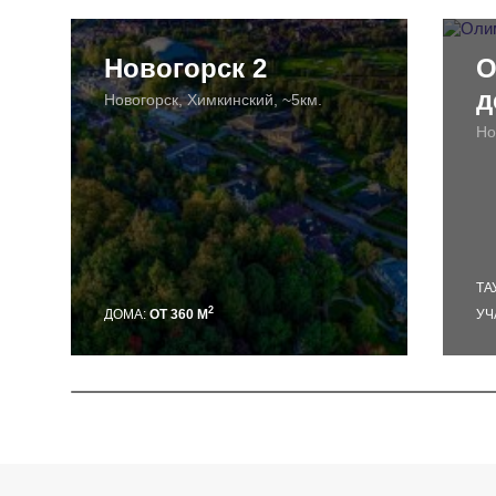
Новогорск 2
О
д
Новогорск, Химкинский, ~5км.
Но
ТА
2
ДОМА:
ОТ 360 М
УЧ