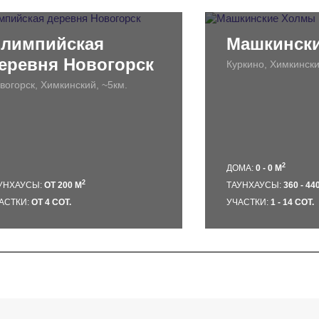
лимпийская
Машкинск
еревня Новогорск
Куркино, Химкински
вогорск, Химкинский, ~5км.
2
ДОМА:
0 - 0 М
2
УНХАУСЫ:
ОТ 200 М
ТАУНХАУСЫ:
360 - 44
АСТКИ:
ОТ 4 СОТ.
УЧАСТКИ:
1 - 14 СОТ.