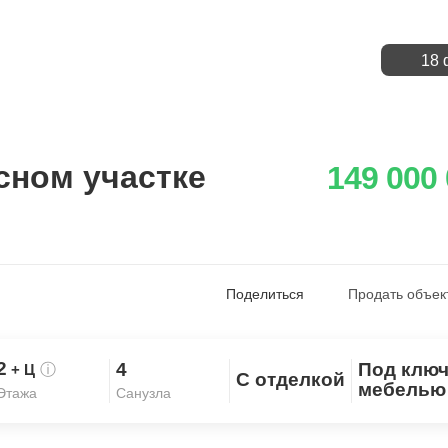
18 
сном участке
149 000
Поделиться
Продать объек
2
4
Под ключ
+ Ц
ⓘ
С отделкой
Скопировать ссылку
мебелью
Санузла
Этажа