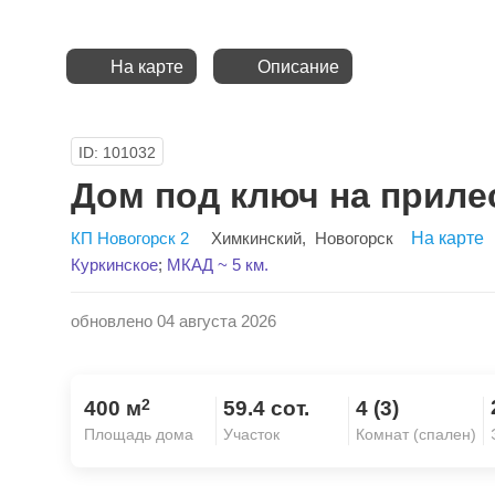
На карте
Описание
ID: 101032
Дом под ключ на приле
КП Новогорск 2
Химкинский
,
Новогорск
На карте
Куркинское
;
МКАД ~ 5 км.
обновлено 04 августа 2026
2
400 м
59.4 сот.
4 (3)
Площадь дома
Участок
Комнат (спален)