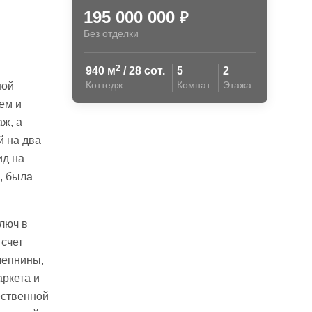
195 000 000
₽
Без отделки
2
940 м
/ 28 сот.
5
2
Коттедж
Комнат
Этажа
ной
ем и
ж, а
й на два
ид на
, была
люч в
счет
лепнины,
аркета и
ественной