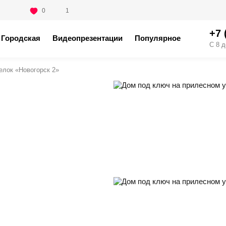
0
1
+7 
Городская
Видеопрезентации
Популярное
С 8 д
елок «Новогорск 2»