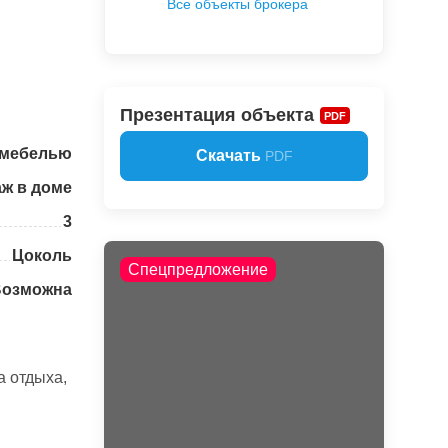
Все объекты брокера
Презентация объекта
PDF
 мебелью
Скачать
PDF
аж в доме
3
Цоколь
Спецпредложение
Возможна
а отдыха,