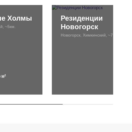
ие Холмы
Резиденции
Новогорск
й, ~5км.
Новогорск, Химкинский, ~7км.
2
0 М