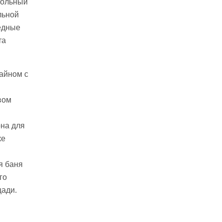
кольный
льной
едные
та
айном с
вом
она для
ке
я баня
го
щади.