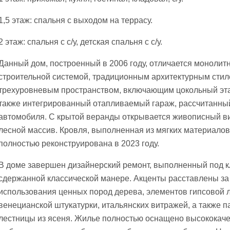
1,5 этаж: спальня с выходом на террасу.
2 этаж: спальня с с/у, детская спальня с с/у.
Данный дом, построенный в 2006 году, отличается монолит
строительной системой, традиционным архитектурным стил
трехуровневым пространством, включающим цокольный эта
также интегрированный отапливаемый гараж, рассчитанны
автомобиля. С крытой веранды открывается живописный в
лесной массив. Кровля, выполненная из мягких материалов
полностью реконструирована в 2023 году.
В доме завершен дизайнерский ремонт, выполненный под к
сдержанной классической манере. Акценты расставлены за 
использования ценных пород дерева, элементов гипсовой 
венецианской штукатурки, итальянских витражей, а также п
лестницы из ясеня. Жилье полностью оснащено высококач