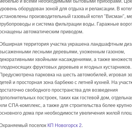
мебелью и всеми необходимыми бытовыми приборами. Цо
уровень оборудован зоной для отдыха и релаксации. В коте
установлены производительный газовый котел "Висман", м
трубопроводы и система фильтрации воды. Гаражные воро
оснащены автоматическим приводом.
Обширная территория участка украшена ландшафтным диз
высаженными лесными деревьями, ухоженным газоном,
декоративными хвойными насаждениями, а также множест
плодоносящих фруктовых деревьев и ягодных кустарников.
Предусмотрена парковка на шесть автомобилей, игровая з
детей и просторная зона барбекю с летней кухней. На участ
достаточно свободного пространства для возведения
дополнительных построек, таких как гостевой дом, отдельна
или СПА-комплекс, а также для строительства более крупно
основного дома при необходимости увеличения жилой пло
Охраняемый поселок
КП Новогорск 2
.