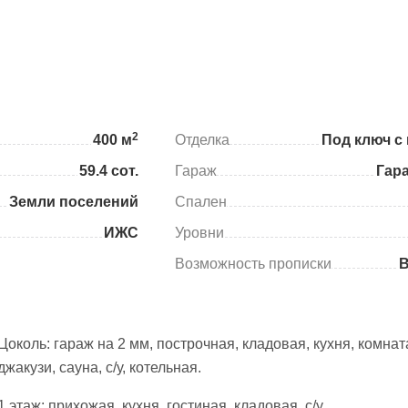
2
400 м
Отделка
Под ключ с
59.4 сот.
Гараж
Гар
Земли поселений
Спален
ИЖС
Уровни
Возможность прописки
Цоколь: гараж на 2 мм, построчная, кладовая, кухня, комнат
джакузи, сауна, с/у, котельная.
1 этаж: прихожая, кухня, гостиная, кладовая, с/у.