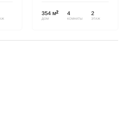
2
354 м
4
2
АЖ
ДОМ
КОМНАТЫ
ЭТАЖ