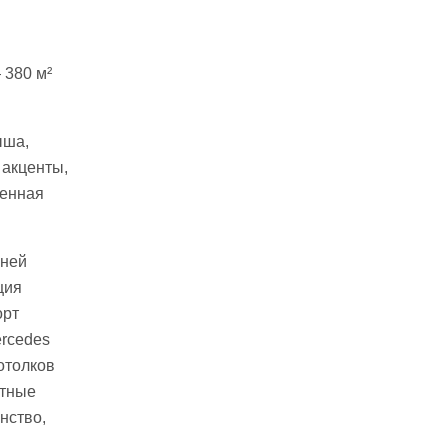
 380 м²
ыша,
 акценты,
венная
нней
ция
орт
ercedes
отолков
атные
нство,