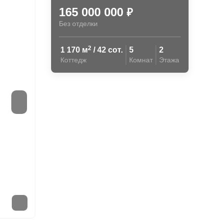
165 000 000
₽
Без отделки
2
1 170 м
/ 42 сот.
5
2
Коттедж
Комнат
Этажа