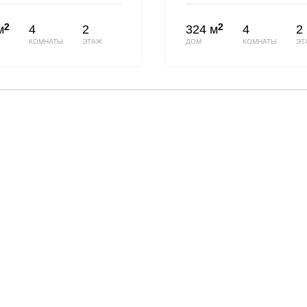
2
2
м
4
2
324 м
4
2
КОМНАТЫ
ЭТАЖ
ДОМ
КОМНАТЫ
ЭТ