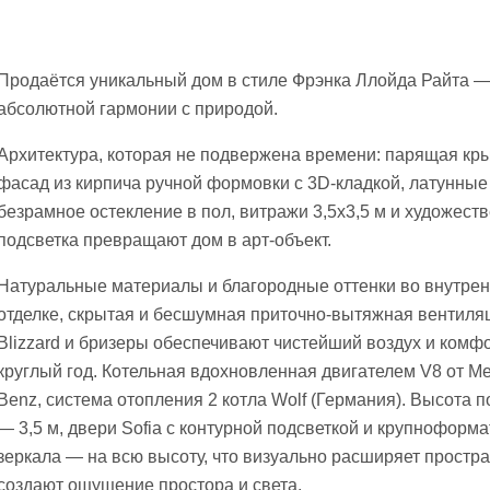
Продаётся уникальный дом в стиле Фрэнка Ллойда Райта —
абсолютной гармонии с природой.
Архитектура, которая не подвержена времени: парящая кр
фасад из кирпича ручной формовки с 3D-кладкой, латунные
безрамное остекление в пол, витражи 3,5х3,5 м и художест
подсветка превращают дом в арт-объект.
Натуральные материалы и благородные оттенки во внутре
отделке, скрытая и бесшумная приточно-вытяжная вентиля
Blizzard и бризеры обеспечивают чистейший воздух и комф
круглый год. Котельная вдохновленная двигателем V8 от M
Benz, система отопления 2 котла Wolf (Германия). Высота п
— 3,5 м, двери Sofia с контурной подсветкой и крупноформ
зеркала — на всю высоту, что визуально расширяет простра
создают ощущение простора и света.