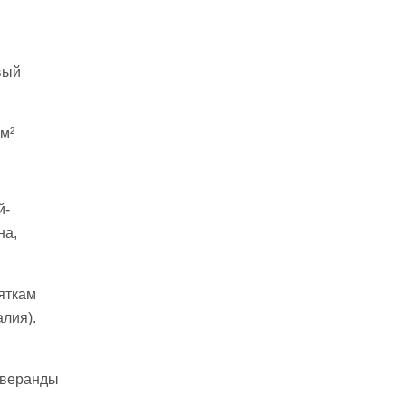
вый
м²
й-
на,
яткам
лия).
е веранды