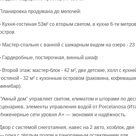
Планировка продумана до мелочей:
• Кухня-гостиная 53м² со вторым светом, в кухне 6-ти метро
остров
• Мастер-спальня с ванной с шикарным видом на озеро - 23 
• Гардеробные, постирочная, винный шкаф
• Второй этаж: мастер-блок - 42 м², две детские, холл с кухне
гостиной - 32 м² с кухонным островом (раковина, кофемаши
минибар).
"Умный дом" управляет светом, климатом и шторами по дес
сценариев, элементы управления водой от Porcelanosa (Ита
Инженерные сети уровня A+ — экономия и надёжность.
Двор с системой снеготаяния, навес на 2 авто, хозблок, дв
— одна с тёплым полом и панорамным остеклением для