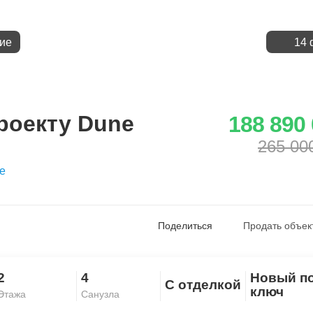
ие
14 
роекту Dune
188 890
265 00
е
Поделиться
Продать объек
2
4
Новый п
С отделкой
Скопировать ссылку
ключ
Этажа
Санузла