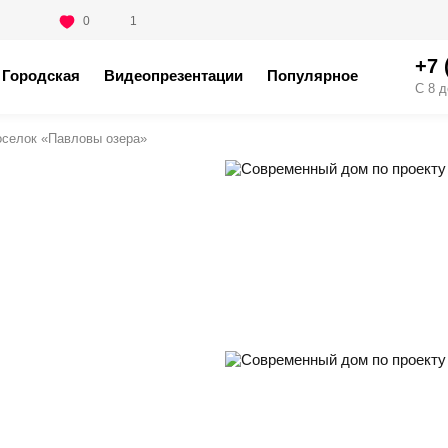
0
1
+7 
Городская
Видеопрезентации
Популярное
С 8 д
оселок «Павловы озера»