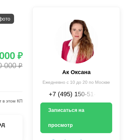
фото
 000
₽
0 000
₽
Ак Оксана
Ежедневно с 10 до 20 по Москве
+7 (495) 150-51-XX
т в этом КП
Записаться на
од
просмотр