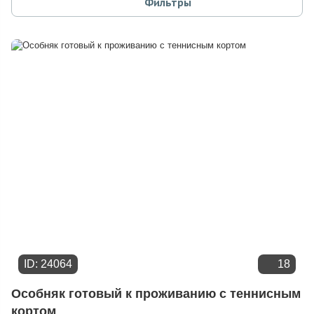
Фильтры
Площади участка
Расстоянию от МКАД
Дате добавления
Цене
ID: 24064
18
Особняк готовый к проживанию с теннисным
кортом