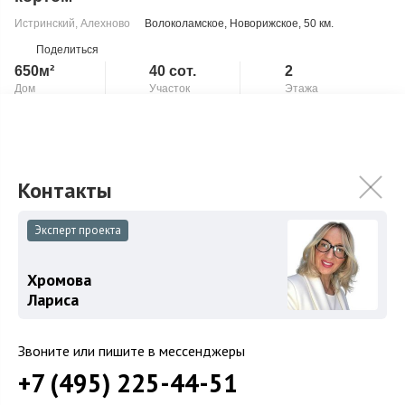
Истринский
,
Алехново
Волоколамское
,
Новорижское
, 50 км.
Поделиться
650м²
40 сот.
2
Дом
Участок
Этажа
Под ключ
Скопировать ссылку
Баня
Второй свет
Камин
Коттедж 650 кв.м. на 40 сотках (ИЖС) в КП, возле Истринского
водохранилища. 50 км от МКАД по Волоколамскому шоссе.
Благоустроенный пос...
Подробнее
Эксперт проекта
60 000 000
₽
70 000 000
₽
Хромова
Лариса
Связаться с брокером
Звоните или пишите в мессенджеры
+7 (495) 225-44-51