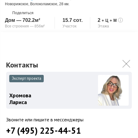
Новорижское
,
Волоколамское
, 28 км.
Поделиться
Дом — 702.2м²
15.7 сот.
2
ⓘ
+ Ц
+ М
Все строения — 856м²
Участок
Этажа
Под тапочки
Скопировать ссылку
Бассейн
Уникальный проект с выразительной архитектурой общей
площадью 856 кв.м на зеленом участке 15,7 соток в камерном
коттеджном поселке “Рига Пар...
Подробнее
215 000 000
₽
Эксперт проекта
245 000 000
₽
Хромова
Лариса
Связаться с брокером
Звоните или пишите в мессенджеры
+7 (495) 225-44-51