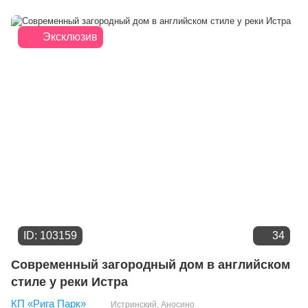
Расстоянию от МКАД
Дате добавления
Эксклюзив
Цене
ID: 103159
34
Современный загородный дом в английском
стиле у реки Истра
КП «Рига Парк»
Истринский
,
Аносино