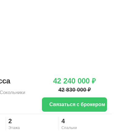
сса
42 240 000
₽
42 830 000
₽
Сокольники
Связаться с брокером
2
4
Этажа
Спальни