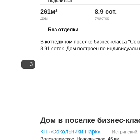
Поделиться
261м²
8.9 сот.
Дом
Участок
Скопировать ссылку
Без отделки
В коттеджном посёлке бизнес-класса "Сок
8,91 соток. Дом построен по индивидуальн
3
Дом в поселке бизнес-кла
КП «Сокольники Парк»
Истринский
,
Волоколамское
,
Новорижское
, 46 км.