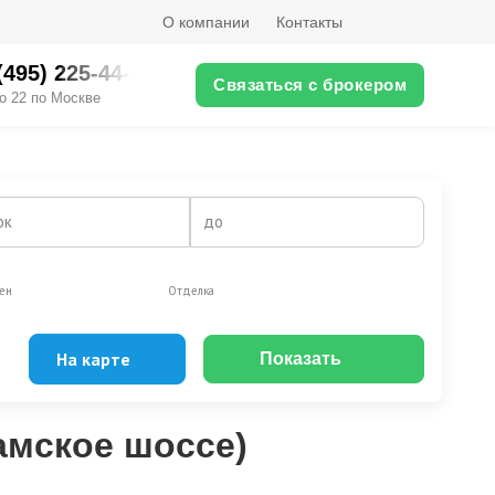
О компании
Контакты
(495) 225-44-XX
Связаться с брокером
о 22 по Москве
ок
до
ен
Отделка
На карте
Показать
Эксклюзивы
Видео-обзор
амское шоссе)