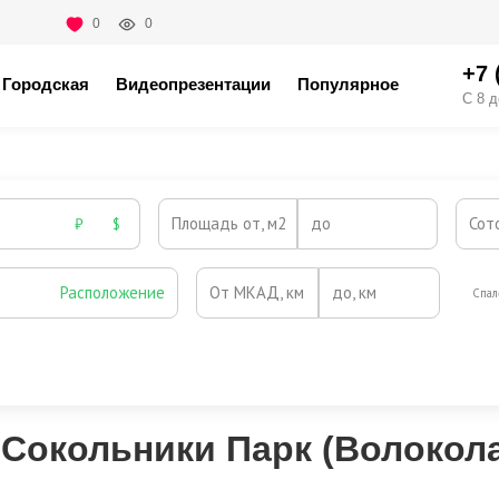
0
0
+7 
Городская
Видеопрезентации
Популярное
С 8 д
Площадь от, м2
до
Сот
₽
$
Расположение
От МКАД, км
до, км
Спал
Охрана
Камин
Есть
Нет
Выезд на платную трассу
 Сокольники Парк (Волокол