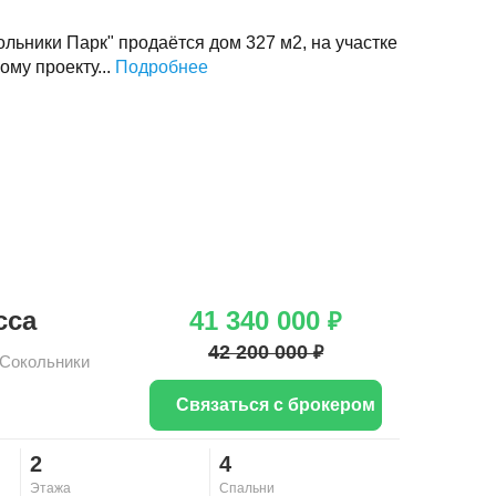
ольники Парк" продаётся дом 327 м2, на участке
ому проекту...
Подробнее
сса
41 340 000
₽
42 200 000
₽
Сокольники
Связаться с брокером
2
4
Этажа
Спальни