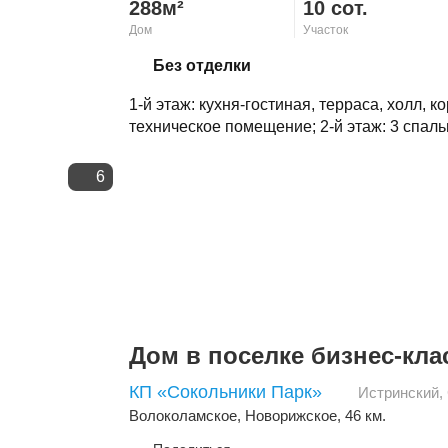
288м²
10 сот.
Дом
Участок
Скопировать ссылку
Без отделки
1-й этаж: кухня-гостиная, терраса, холл, 
техническое помещение; 2-й этаж: 3 спальни
6
Дом в поселке бизнес-кла
КП «Сокольники Парк»
Истринский
,
Волоколамское
,
Новорижское
, 46 км.