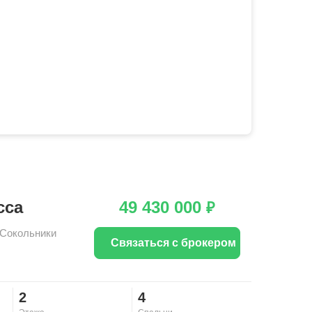
сса
49 430 000
₽
Сокольники
Связаться с брокером
2
4