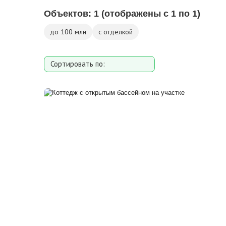
Объектов:
1
(отображены с 1 по 1)
до 100 млн
с отделкой
Сортировать по:
Площади
Площади участка
Расстоянию от МКАД
Дате добавления
Цене