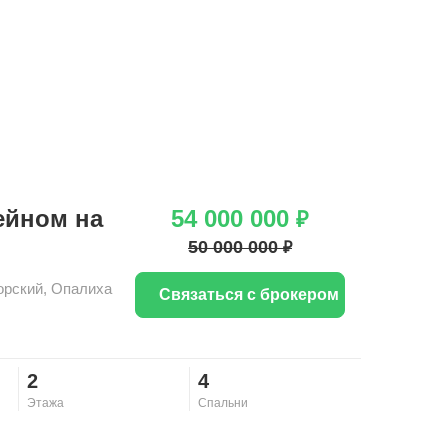
ейном на
54 000 000
₽
50 000 000
₽
орский
,
Опалиха
Связаться с брокером
2
4
Этажа
Спальни