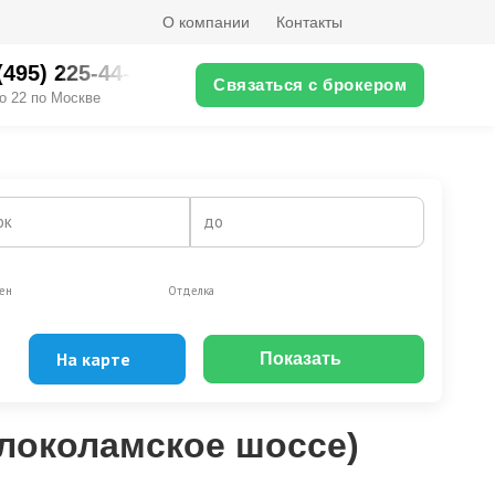
О компании
Контакты
(495) 225-44-XX
Связаться с брокером
о 22 по Москве
ок
до
ен
Отделка
На карте
Показать
Эксклюзивы
Видео-обзор
олоколамское шоссе)