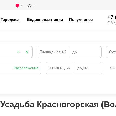
0
0
+7 
Городская
Видеопрезентации
Популярное
С 8 д
Площадь от, м2
до
Сот
₽
$
Расположение
От МКАД, км
до, км
Спал
Охрана
Камин
Есть
Нет
Выезд на платную трассу
 Усадьба Красногорская (В