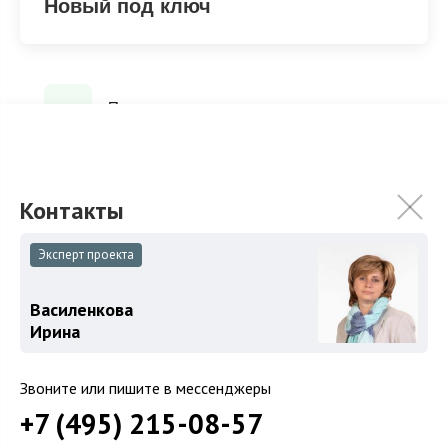
Новый под ключ
Под ключ
ХАРАКТЕРИСТИКИ
КОММУНИКАЦИИ
Эксперт проекта
2
Площадь
280 м
Василенкова
Площадь участка
12 сот.
Ирина
Категория земель
Сельскохозяйственная
Звоните или пишите в мессенджеры
Использование
Под дачное строительство
+7 (495) 215-08-57
Отделка
Новый под ключ