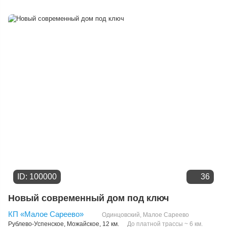
Расстоянию от МКАД
Дате добавления
Цене
ID: 100000
36
Новый современный дом под ключ
КП «Малое Сареево»
Одинцовский
,
Малое Сареево
Рублево-Успенское
,
Можайское
, 12 км.
До платной трассы ~ 6 км.