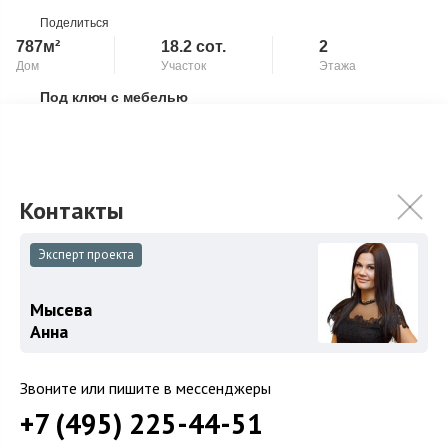
Поделиться
787м²
18.2 сот.
2
Дом
Участок
Этажа
Под ключ с мебелью
Скопировать ссылку
Бассейн
Камин
Новый современный дом "под ключ" с мебелью в коттеджном
поселке "Малое Сареево". В отделке использовались
современные высококачественные мат...
Подробнее
731 290 000
₽
Эксперт проекта
Связаться с брокером
Мысева
Анна
Звоните или пишите в мессенджеры
+7 (495) 225-44-51