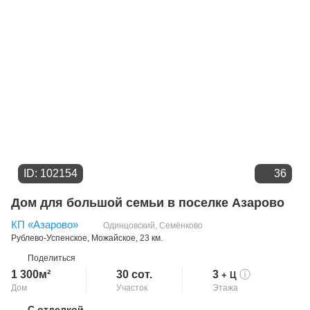
ID: 102154
36
Дом для большой семьи в поселке Азарово
КП «Азарово»
Одинцовский
,
Семёнково
Рублево-Успенское
,
Можайское
, 23 км.
Поделиться
1 300м²
30 сот.
3
ⓘ
+ Ц
Дом
Участок
Этажа
С отделкой