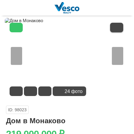
В
ИЗБРАННОЕ
24 фото
ID: 98023
Дом в Монаково
219 000 000
₽