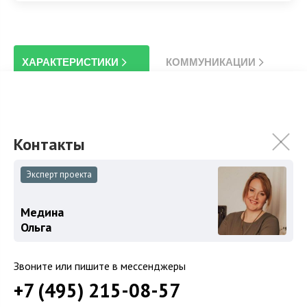
ХАРАКТЕРИСТИКИ
КОММУНИКАЦИИ
2
Площадь
745 м
Площадь участка
20 сот.
Гараж
Гараж в доме
Спален
4
Эксперт проекта
Уровни
Цоколь
Медина
Ольга
Планировка
Звоните или пишите в мессенджеры
+7 (495) 215-08-57