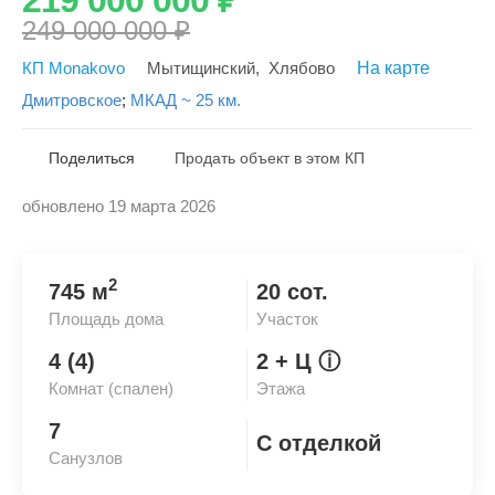
249 000 000
₽
КП Monakovo
Мытищинский
,
Хлябово
На карте
Дмитровское
;
МКАД ~ 25 км.
Поделиться
Продать объект в этом КП
обновлено 19 марта 2026
Скопировать ссылку
2
745 м
20 сот.
Площадь дома
Участок
4 (4)
2
+ Ц
ⓘ
Комнат (спален)
Этажа
7
С отделкой
Санузлов