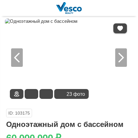
В
ИЗБРАННОЕ
23 фото
ID: 103175
Одноэтажный дом с бассейном
60 000 000
₽