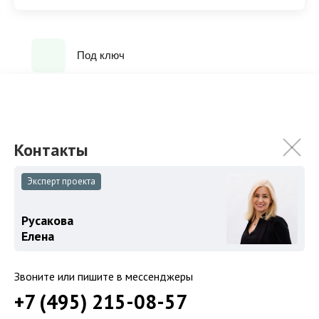
Под ключ
ХАРАКТЕРИСТИКИ
КОММУНИКАЦИИ
Эксперт проекта
2
Площадь
334 м
Площадь участка
13.8 сот.
Русакова
Категория земель
Земли поселений
Елена
Использование
ИЖС
Звоните или пишите в мессенджеры
Отделка
Под ключ
+7 (495) 215-08-57
Гараж
Гараж в доме