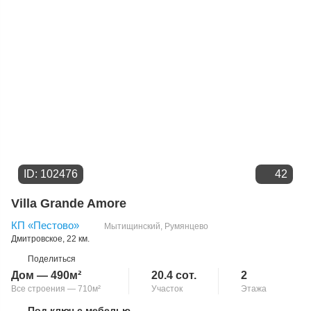
ID: 102476
42
Villa Grande Amore
КП «Пестово»
Мытищинский
,
Румянцево
Дмитровское
, 22 км.
Поделиться
Дом — 490м²
20.4 сот.
2
Все строения — 710м²
Участок
Этажа
Под ключ с мебелью