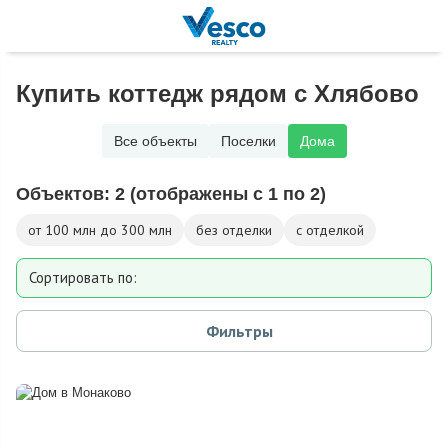
Купить коттедж рядом с Хлябово
Все объекты
Поселки
Дома
Объектов:
2
(отображены с 1 по 2)
от 100 млн до 300 млн
без отделки
с отделкой
Сортировать по:
Площади
Фильтры
Площади участка
Расстоянию от МКАД
Дате добавления
Цене