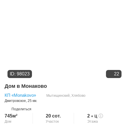
ID: 98023
22
Дом в Монаково
КП «Monakovo»
Мытищинский
,
Хлябово
Дмитровское
, 25 км.
Поделиться
745м²
20 сот.
2
ⓘ
+ Ц
Дом
Участок
Этажа