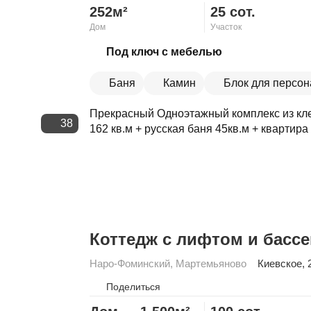
252м²
25 сот.
Дом
Участок
Скопировать ссылку
Под ключ с мебелью
Баня
Камин
Блок для персон
Прекрасный Одноэтажный комплекс из кле
38
162 кв.м + русская баня 45кв.м + квартира 
Коттедж с лифтом и басс
Наро-Фоминский
,
Мартемьяново
Киевское
, 
Поделиться