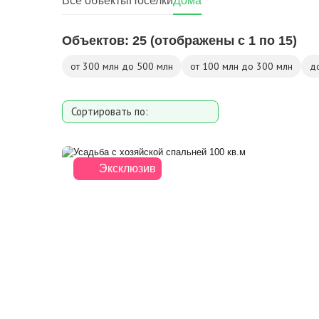
Все объекты
Поселки
Дома
Объектов:
25
(отображены с 1 по 15)
от 300 млн до 500 млн
от 100 млн до 300 млн
д
Сортировать по:
Площади
Площади участка
Эксклюзив
Расстоянию от МКАД
Дате добавления
Цене