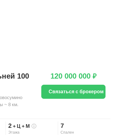
ьней 100
120 000 000
₽
Связаться с брокером
овосумино
ы ~ 8 км.
2
7
+ Ц
+ М
ⓘ
Этажа
Спален