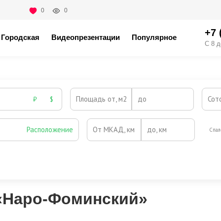
0
0
+7 
Городская
Видеопрезентации
Популярное
С 8 д
Площадь от, м2
до
Сот
₽
$
Расположение
От МКАД, км
до, км
Спал
Охрана
Камин
Есть
Нет
Выезд на платную трассу
 «Наро-Фоминский»