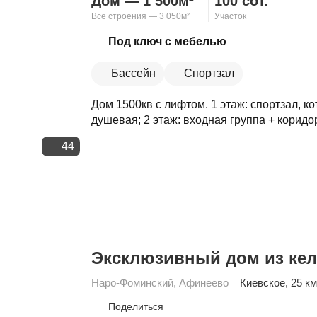
Дом — 1 500м²
100 сот.
Все строения — 3 050м²
Участок
Скопировать ссылку
Под ключ с мебелью
Бассейн
Спортзал
Дом 1500кв с лифтом. 1 этаж: спортзал, ко
душевая; 2 этаж: входная группа + коридор
44
Эксклюзивный дом из ке
Наро-Фоминский
,
Афинеево
Киевское
, 25 км
Поделиться