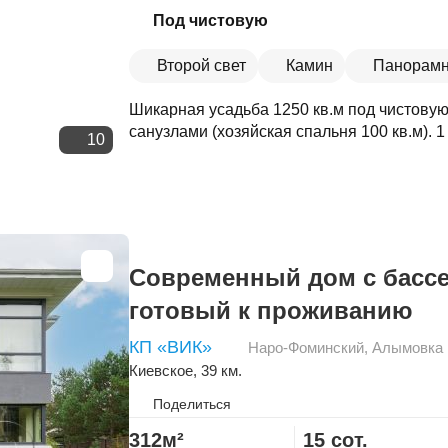
Скопировать ссылку
Под чистовую
Второй свет
Камин
Панорамн
Шикарная усадьба 1250 кв.м под чистовую 
санузлами (хозяйская спальня 100 кв.м). 1 
10
Современный дом с басс
готовый к проживанию
КП «ВИК»
Наро-Фоминский
,
Алымовка
Киевское
, 39 км.
Поделиться
312м²
15 сот.