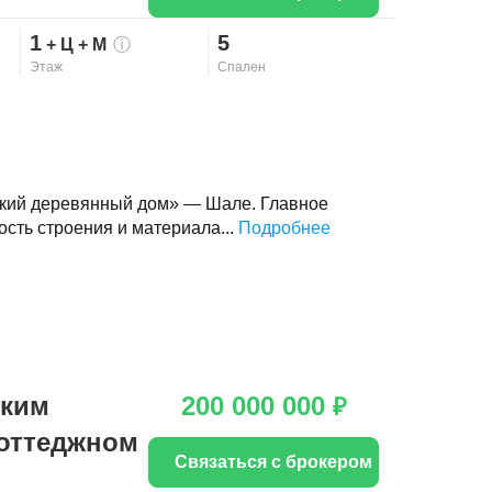
1
5
+ Ц
+ М
ⓘ
Этаж
Спален
ский деревянный дом» — Шале. Главное
сть строения и материала...
Подробнее
ским
200 000 000
₽
коттеджном
Связаться с брокером