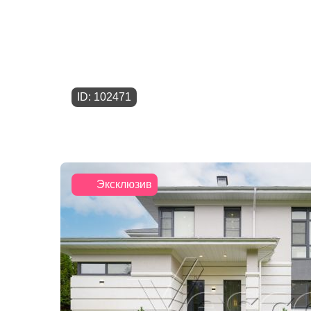
ID: 102471
Эксклюзив