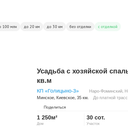
о 100 млн
до 20 км
до 30 км
без отделки
с отделкой
Усадьба с хозяйской спал
кв.м
КП «Голицыно-3»
Наро-Фоминский
,
Н
Минское
,
Киевское
, 35 км.
До платной трасс
Поделиться
1 250м²
30 сот.
Дом
Участок