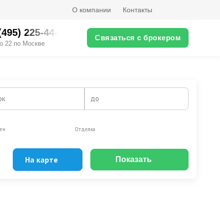
О компании
Контакты
(495) 225-44-XX
Связаться с брокером
о 22 по Москве
ок
до
ен
Отделка
На карте
Показать
Эксклюзивы
Видео-обзор