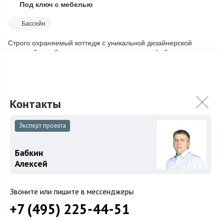
Под ключ с мебелью
Скопировать ссылку
Бассейн
Строго охраняемый коттедж с уникальной дизайнерской
отделкой и мебелью известных итальянских фабрик,
полностью готов к проживанию. Площа...
Подробнее
200 000 000
₽
Связаться с брокером
Эксперт проекта
Бабкин
Загород
Алексей
Коттеджные поселки
Звоните или пишите в мессенджеры
Коттеджи
+7 (495) 225-44-51
Таунхаусы