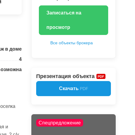
й
Записаться на
просмотр
Все объекты брокера
аж в доме
4
Возможна
Презентация объекта
PDF
Скачать
PDF
поселка
Спецпредложение
ая и
ая, 2 с/у