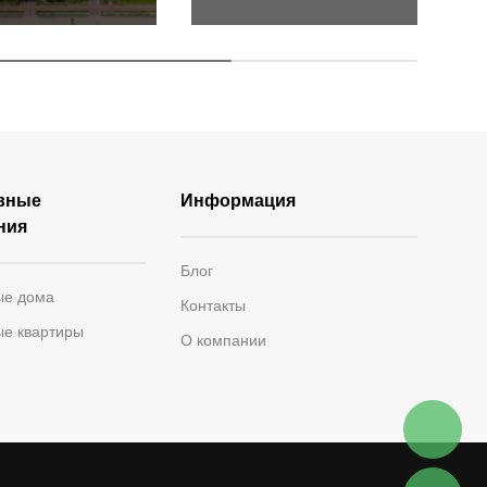
вные
Информация
ния
Блог
ые дома
Контакты
ые квартиры
О компании