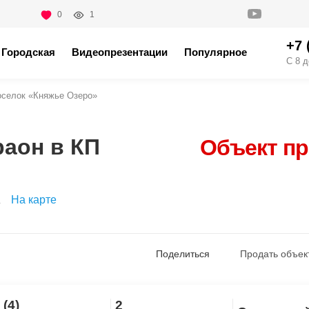
0
1
+7 
Городская
Видеопрезентации
Популярное
С 8 д
оселок «Княжье Озеро»
раон в КП
Объект п
На карте
Поделиться
Продать объек
 (4)
2