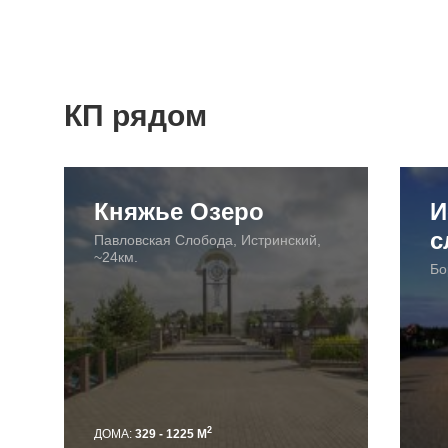
КП рядом
Княжье Озеро
И
с
Павловская Слобода, Истринский,
~24км.
Бо
2
ДОМА:
329 - 1225 М