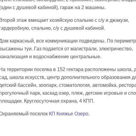
(один с душевой кабиной), гараж на 2 машины.
Второй этаж вмещает хозяйскую спальню с с/у и джакузи,
гардеробную, спальню, с/у с душевой кабиной.
Дом каркасный, все коммуникации подведены. По периметр
высажены туи. Газ подается от магистрали, электричество,
канализация и водоснабжение центральные.
На территории поселка в 152 гектара расположены школа, 
сад, школа искусств, центр дополнительного образования дл
детский бассейн, зоопарк, стоматология, автомойка, рестора
прогулочный парк, каскад озер, пляж, детские игровые и с
площадки. Круглосуточная охрана, 4 КПП.
Охраняемый поселок
КП Княжье Озеро
.