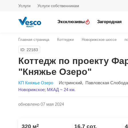
Услуги
Услуги собственникам
Эксклюзивы
Загородная
Главная страница
Коттеджи
Новорижское шоссе
п
ID: 22183
Коттедж по проекту Фа
"Княжье Озеро"
КП Княжье Озеро
Истринский
,
Павловская Слобода
Новорижское
;
МКАД ~ 24 км.
обновлено 07 мая 2024
2
320 м
16.7 сот.
4