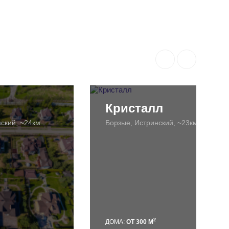
Кристалл
ский, ~24км.
Борзые, Истринский, ~23км.
2
ДОМА:
ОТ 300 М