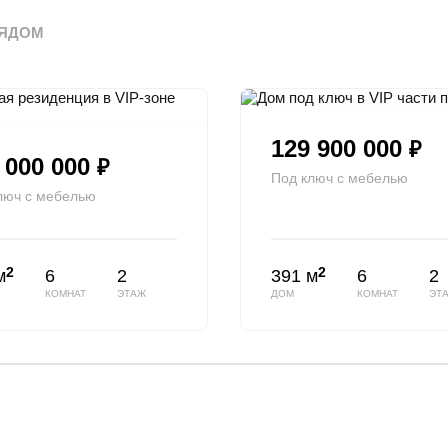
ЯДОМ
129 900 000
₽
 000 000
₽
Под ключ с мебелью
люч с мебелью
2
2
м
6
2
391 м
6
2
КОМНАТ
ЭТАЖ
ДОМ
КОМНАТ
ЭТ