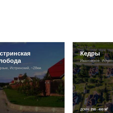
стринская
Кедры
лобода
Ивановское, Истрин
рзые, Истринский, ~28км.
2
ДОМА:
250 - 400 М