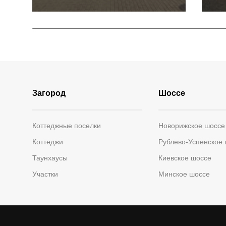
Загород
Шоссе
Коттеджные поселки
Новорижское шоссе
Коттеджи
Рублево-Успенское
Таунхаусы
Киевское шоссе
Участки
Минское шоссе