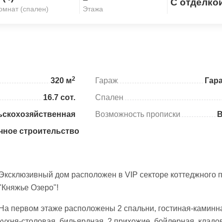
С отделко
Скопировать ссылку
омнат (спален)
Этажа
2
320 м
Гараж
Гар
16.7 сот.
Спален
ьскохозяйственная
Возможность прописки
чное строительство
Эксклюзивный дом расположен в VIP секторе коттеджного 
"Княжье Озеро"!
На первом этаже расположены 2 спальни, гостиная-каминн
кухня-столовая, бильярдная, 2 прихожие, бойлерная, кладов