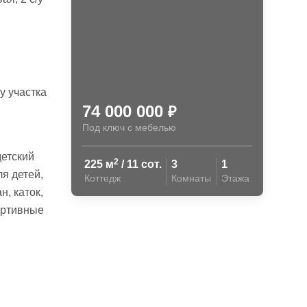
у участка
74 000 000
₽
Под ключ с мебелью
детский
2
225 м
/ 11 сот.
3
1
я детей,
Коттедж
Комнаты
Этажа
н, каток,
портивные