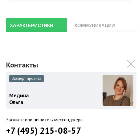
ХАРАКТЕРИСТИКИ
КОММУНИКАЦИИ
Площадь участка
22.8 сот.
Особенности
Описание объекта
Эксперт проекта
Медина
Земельный участок с центральными коммуникациями,
Ольга
расположен в охраняемом поселке Княжье озеро.
На участке высажены различные деревья и
Звоните или пишите в мессенджеры
кустарники, проложены дорожки.
+7 (495) 215-08-57