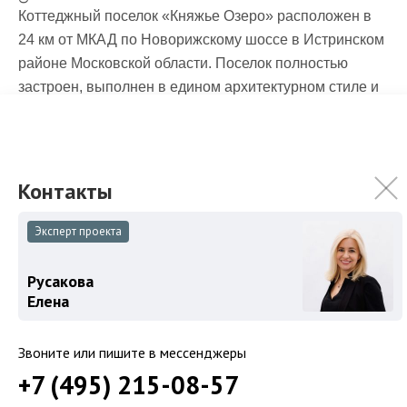
Коттеджный поселок «Княжье Озеро» расположен в
24 км от МКАД по Новорижскому шоссе в Истринском
районе Московской области. Поселок полностью
застроен, выполнен в едином архитектурном стиле и
оснащен всеми необходимыми коммуникациями.
Для жителей и гостей «Княжьего Озера» работают
более 20 объектов инфраструктуры, включая школу
полного цикла, мед-центр, детский сад, торговый
центр.
Эксперт проекта
Охраняемый поселок
КП Княжье Озеро
.
Русакова
Елена
Звоните или пишите в мессенджеры
+7 (495) 215-08-57