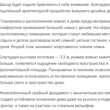
фасад будет издали привлекать к себе внимание, благодаря
тщательной архитектурной проработке внешнего дизайна д
Планировка и расположение комнат в доме предусматрива
комфортное проживание большой семьи с детьми. На перв
расположились помещения, которые станут любимыми мес
отдыха и долгих разговоров всей семьей: уютная гостиная, 
кухня. Второй этаж занимают апартаменты членов семьи.
Благодаря высоким потолкам — 3.3 м, размер комнат кажет
больше, появляется ощущение свободного пространства и
дополнительной площади. Панорамное остекление позволя
максимально использовать естественное освещение, пропу
больше света в пространство дома.
Железобетонный свайный фундамент с монолитным роств
создает устойчивое основание дома даже на рыхлых и под
грунтах, а также на участках со сложным рельефом.