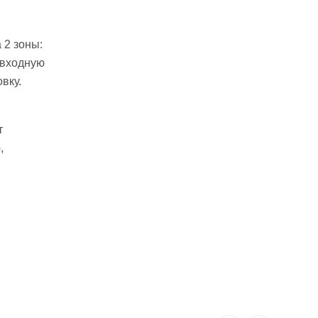
 2 зоны:
 входную
вку.
т
,