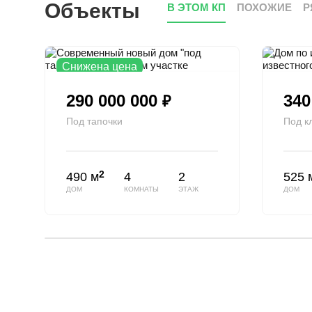
Объекты
В ЭТОМ КП
ПОХОЖИЕ
Р
Снижена цена
290 000 000
340
₽
Под тапочки
Под к
2
490 м
4
2
525 
ДОМ
КОМНАТЫ
ЭТАЖ
ДОМ