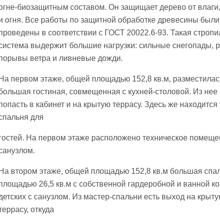
огне-биозащитным составом. Он защищает дерево от влаги
и огня. Все работы по защитной обработке древесины были
проведены в соответствии с ГОСТ 20022.6-93. Такая строп
система выдержит большие нагрузки: сильные снегопады, р
порывы ветра и ливневые дожди.
На первом этаже, общей площадью 152,8 кв.м, разместилас
большая гостиная, совмещенная с кухней-столовой. Из нее
попасть в кабинет и на крытую террасу. Здесь же находится
спальня для
гостей. На первом этаже расположено техническое помеще
санузлом.
На втором этаже, общей площадью 152,8 кв.м большая спа
площадью 26,5 кв.м с собственной гардеробной и ванной ко
детских с санузлом. Из мастер-спальни есть выход на крыт
террасу, откуда