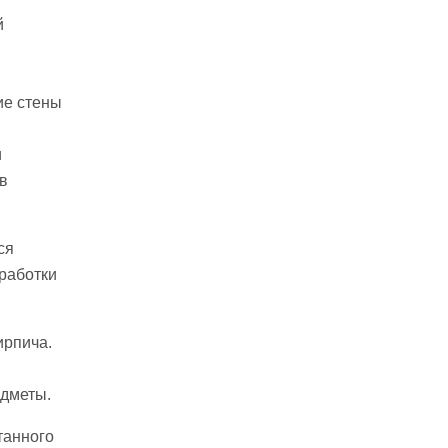
й
ие стены
и
в
ся
оработки
ирпича.
едметы.
танного