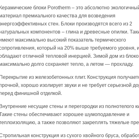
Керамические блоки Porotherm – это абсолютно экологичны
материал премиального качества для возведения
энергоэффективных стен. Блоки производятся всего из 2
натуральных компонентов – глина и древесные опилки. Так
имеют максимально высокий показатель термического
сопротивления, который на 20% выше требуемого уровня, 
обладают отличной тепловой инерцией. Зимой дом из блоко
максимально долго сохраняет тепло, а летом — прохладу.
Перекрытие из железобетонных плит. Конструкция получает
прочной, хорошо изолирует звуки и не требует серьезной д
перед финишной отделкой.
Внутренние несущие стены и перегородки из полнотелого к
Такие стены обеспечивают хорошее шумоподавление и
теплоизоляцию, а также позволяют закреплять тяжелые пр
Стропильная конструкция из сухого хвойного бруса, обрабо