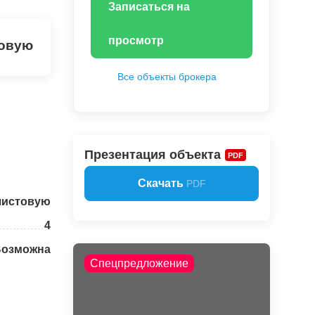
Записаться на
просмотр
товую
Все объекты брокера
Презентация объекта
PDF
Скачать
PDF
чистовую
4
Возможна
Спецпредложение