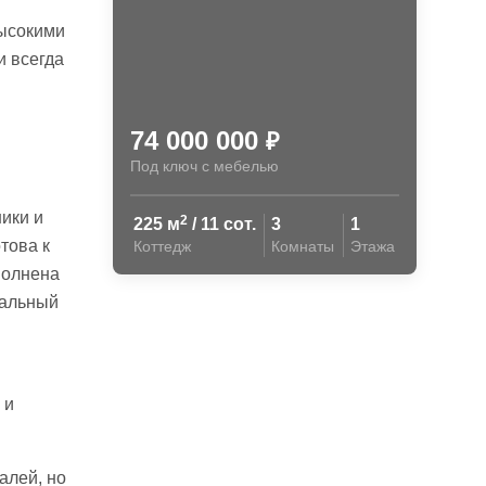
высокими
и всегда
74 000 000
₽
Под ключ с мебелью
ы
ики и
2
225 м
/ 11 сот.
3
1
това к
Коттедж
Комнаты
Этажа
полнена
ральный
 и
алей, но