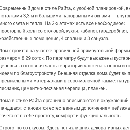
Современный дом в стиле Райта, с удобной планировкой, 
потолками 3,3 м и большими панорамными окнами — внутр
много света и тепла. На 2-х этажах есть все необходимое:
просторный холл со столовой, кухня, кабинет, гардеробная,
хозяйственные помещения, 4 спальни и 3 санузла.
Дом строится на участке правильной прямоугольной форм
размером 8,29 соток. По периметру будут высажены кустарн
деревья, а основная часть территории уложена газоном и го
идеям по благоустройству. Внешняя отделка дома будет вы
премиальными материалами в серо-молочной гамме: нату
песчаник, цементно-песчаная черепица, планкен.
Дома в стиле Райта органично вписываются в окружающий
ландшафт, становятся естественным дополнением пейзажа
сочетают в себе простоту, комфорт и функциональность.
Строго, но со вкусом. Здесь нет излишних декоративных дет