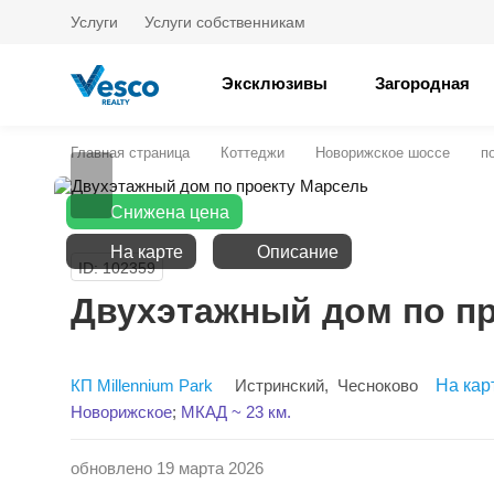
Услуги
Услуги собственникам
Эксклюзивы
Загородная
Главная страница
Коттеджи
Новорижское шоссе
п
Снижена цена
На карте
Описание
ID: 102359
Двухэтажный дом по п
КП Millennium Park
Истринский
,
Чесноково
На кар
Новорижское
;
МКАД ~ 23 км.
обновлено 19 марта 2026