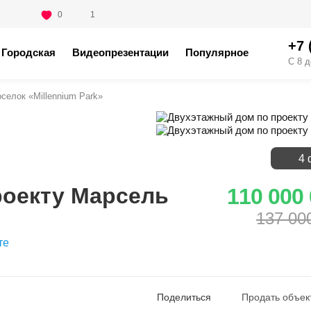
0
1
+7 
Городская
Видеопрезентации
Популярное
С 8 д
оселок «Millennium Park»
4 
роекту Марсель
110 000
137 00
те
Поделиться
Продать объек