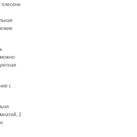
, плесени
ильная
езкие
ь
 можно
 уютная
ние с
льня
мнатой, 2
ую