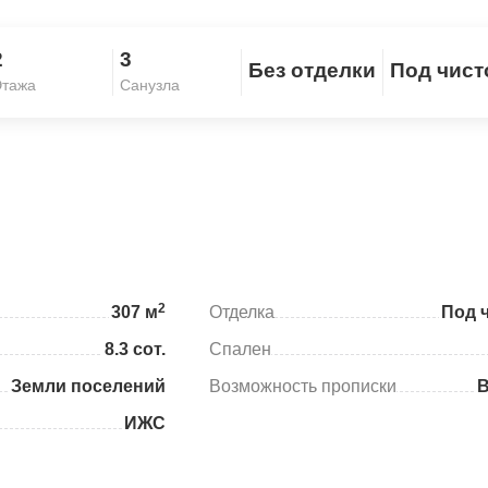
2
3
Без отделки
Под чис
Скопировать ссылку
тажа
Санузла
2
307 м
Отделка
Под 
8.3 сот.
Спален
Земли поселений
Возможность прописки
ИЖС