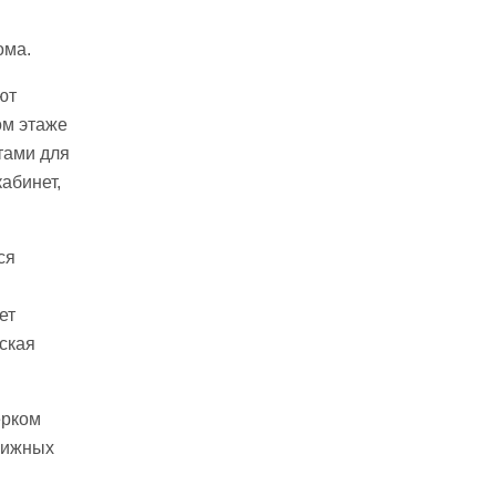
ома.
ют
ом этаже
тами для
кабинет,
ся
ет
ская
ерком
вижных