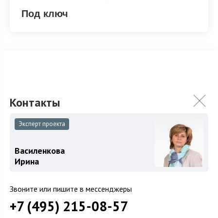
Под ключ
Под ключ
Эксперт проекта
ХАРАКТЕРИСТИКИ
КОММУНИКАЦИИ
Василенкова
2
Площадь
927 м
Ирина
Площадь участка
39.5 сот.
Категория земель
Земли поселений
Звоните или пишите в мессенджеры
Использование
Под садоводство
+7 (495) 215-08-57