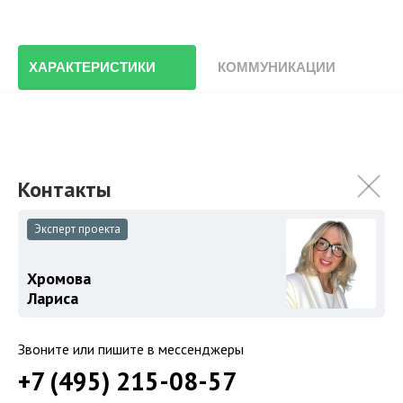
ХАРАКТЕРИСТИКИ
КОММУНИКАЦИИ
Площадь участка
15 сот.
Особенности
Описание объекта
Эксперт проекта
Хромова
Земельный участок 15 соток в охраняемом поселке
Лариса
Серебряный бор. На участке расположены 2-
уровневый дом и дом охраны. Участок ухоженный,
Звоните или пишите в мессенджеры
лесной. ВРИ участка: размещение индивидуального
+7 (495) 215-08-57
жилого дома.