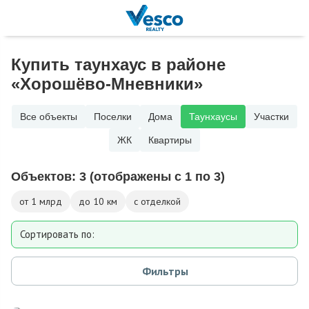
Купить таунхаус в районе
«Хорошёво-Мневники»
Все объекты
Поселки
Дома
Таунхаусы
Участки
ЖК
Квартиры
Объектов:
3
(отображены с 1 по 3)
от 1 млрд
до 10 км
с отделкой
Сортировать по:
Площади
Фильтры
Площади участка
Расстоянию от МКАД