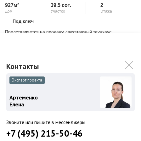
927м²
39.5 сот.
2
Дом
Участок
Этажа
Под ключ
Скопировать ссылку
Представляется на продажу двухэтажный таунхаус,
расположенный в живописном Серебряном бору. Общая
площадь дома составляет 927 квадратных мет...
Подробнее
1 600 000 000
₽
Связаться с брокером
Эксперт проекта
Артёменко
Елена
Звоните или пишите в мессенджеры
+7 (495) 215-50-46