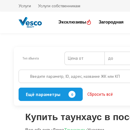
Услуги
Услуги собственникам
Эксклюзивы
Загородная
Цена от
до
Тип объекта
Введите параметр, ID, адрес, название ЖК или КП
Ещё параметры
Сбросить всё
0
Баня
Бассейн
Кол-во этажей
Купить таунхаус в по