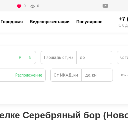
0
0
+7 
Городская
Видеопрезентации
Популярное
С 8 д
Площадь от, м2
до
Сот
₽
$
Расположение
От МКАД, км
до, км
Комн
Охрана
Камин
Есть
Нет
Выезд на платную трассу
селке Серебряный бор (Нов