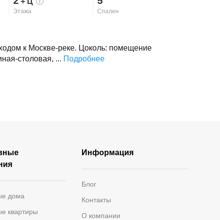
2
5
+ Ц
ⓘ
Этажа
Спален
ыходом к Москве-реке. Цоколь: помещение
ная-столовая, ...
Подробнее
вные
Информация
ния
Блог
ые дома
Контакты
ые квартиры
О компании