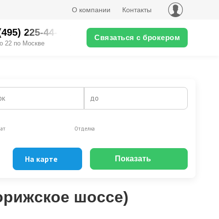
О компании
Контакты
(495) 225-44-XX
Связаться с брокером
о 22 по Москве
ок
до
ат
Отделка
На карте
Показать
Видео-обзор
орижское шоссе)