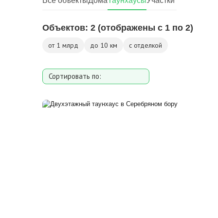
Все объекты
Дома
Таунхаусы
Участки
Объектов:
2
(отображены с 1 по 2)
от 1 млрд
до 10 км
с отделкой
Сортировать по:
Площади
Площади участка
Расстоянию от МКАД
Дате добавления
Цене