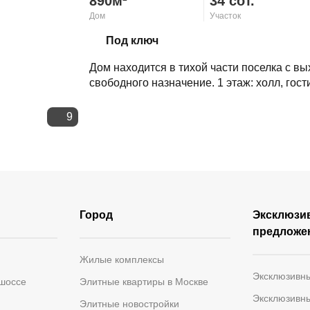
890м²
34 сот.
Дом
Участок
Скопировать ссылку
Под ключ
Дом находится в тихой части поселка с в
свободного назначение. 1 этаж: холл, гости
9
Город
Эксклюзи
предложе
Жилые комплексы
Эксклюзивн
 шоссе
Элитные квартиры в Москве
Эксклюзивн
Элитные новостройки