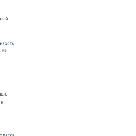
нный
изость
 на
ищи.
ое
ходятся