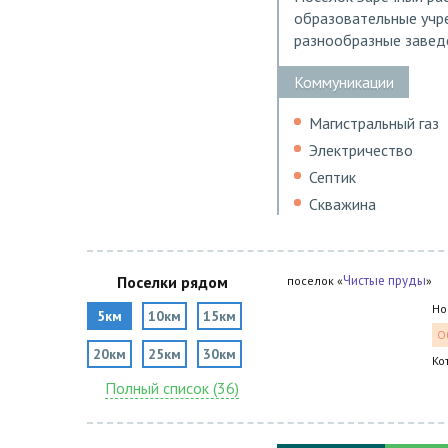
образовательные учре
разнообразные завед
Коммуникации
Магистральный газ
Электричество
Септик
Скважина
Поселки рядом
Чистые пруды
поселок «
»
Но
5км
10км
15км
О
20км
25км
30км
Ко
Полный список (36)