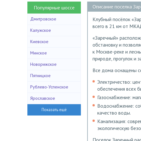
Описание поселка За
Популярные шоссе
Дмитровское
Клубный посёлок «За
всего в 21 км от МК
Калужское
«Заречный» расположе
Киевское
обстановку и позвол
к Москве-реке и лес
Минское
природе, прогулок и з
Новорижское
Все дома оснащены с
Пятницкое
Электричество: це
Рублево-Успенское
обеспечения всех 
Газоснабжение: маг
Ярославское
Водоснабжение: со
качество воды.
Канализация: совр
экологическую безо
Поселок Заречный рас