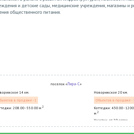
ждения и детские сады, медицинские учреждения, магазины и р
ения общественного питания.
Лира-С
поселок «
»
ворижское 14 км.
Новорижское 20 км.
бъектов в продаже - 1
Объектов в продаже - 
2
ттеджи: 208.00 - 550.00 м
Коттеджи: 430.00 - 1200
2
м
Участки: от 20 соток