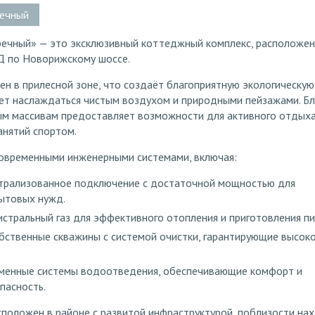
речный
речный» — это эксклюзивный коттеджный комплекс, расположе
АД по Новорижскому шоссе.
н в прилесной зоне, что создаёт благоприятную экологическую
яет наслаждаться чистым воздухом и природными пейзажами. Бл
ным массивам предоставляет возможности для активного отдыха
анятий спортом.
овременными инженерными системами, включая:
нтрализованное подключение с достаточной мощностью для
бытовых нужд.
истральный газ для эффективного отопления и приготовления п
бственные скважины с системой очистки, гарантирующие высок
еменные системы водоотведения, обеспечивающие комфорт и
пасность.
положен в районе с развитой инфраструктурой, поблизости на