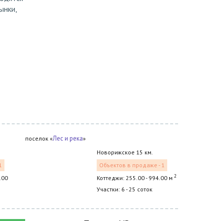
ынки,
Лес и река
поселок «
»
Новорижское 15 км.
1
Объектов в продаже - 1
2
.00
Коттеджи: 255.00 - 994.00 м
Участки: 6 - 25 соток