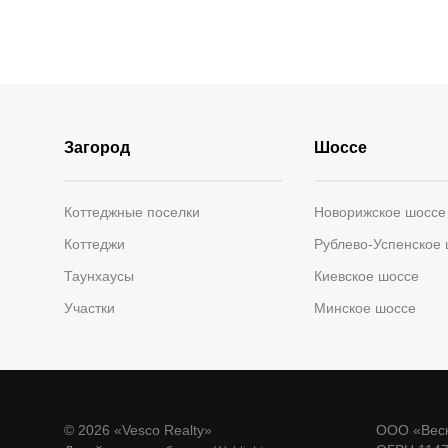
Загород
Шоссе
Коттеджные поселки
Новорижское шоссе
Коттеджи
Рублево-Успенское
Таунхаусы
Киевское шоссе
Участки
Минское шоссе
© 2026 «Vesco Realty»
ООО «Веск