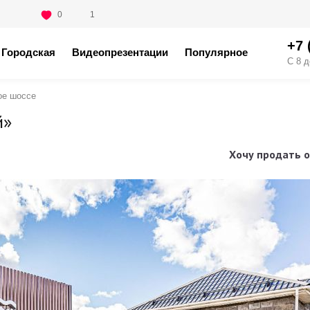
0
1
+7 
Городская
Видеопрезентации
Популярное
С 8 д
ое шоссе
й»
Хочу продать о