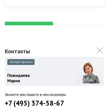
ХАРАКТЕРИСТИКИ
КОММУНИКАЦИИ
2
Площадь
156 м
Площадь участка
5 сот.
Категория земель
Земли поселений
Эксперт проекта
Использование
ИЖС
Спален
4
Пожидаева
Мария
Возможность прописки
Возможна
Год постройки
2013
Звоните или пишите в мессенджеры
+7 (495) 374-58-67