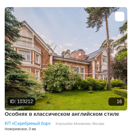
Расстоянию от МКАД
Дате добавления
Цене
ID: 103212
16
Особняк в классическом английском стиле
КП «Серебряный бор»
Хорошёво-Мневники
,
Москва
Новорижское
, 0 км.