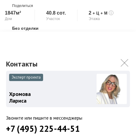
Поделиться
1847м²
40.8 сот.
2
ⓘ
+ Ц
+ М
Дом
Участок
Этажа
Без отделки
Скопировать ссылку
Камин
Роскошный особняк площадью 1 847 кв.м. в стиле
классической английской усадьбы на участке 40,75 соток в
самом сердце природного заповедника ...
Подробнее
2 958 000 000
₽
Эксперт проекта
Связаться с брокером
Хромова
Лариса
Звоните или пишите в мессенджеры
+7 (495) 225-44-51