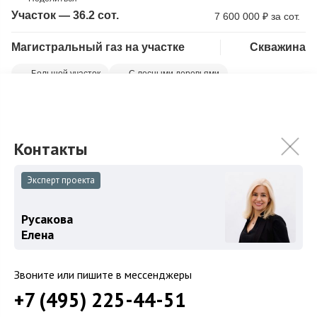
Участок — 36.2 сот.
7 600 000
₽
за сот.
Магистральный газ на участке
Скважина
Скопировать ссылку
Большой участок
С лесными деревьями
Предлагаем на продажу красивый участок в тихой части
Немчиново на второй линии от гольф - поля. На участке
высажено большое количество взрос...
Подробнее
275 000 000
₽
Эксперт проекта
Связаться с брокером
Русакова
Елена
Звоните или пишите в мессенджеры
+7 (495) 225-44-51