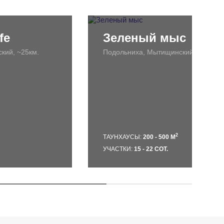
fe
Зеленый мыс
кий, ~25км.
Подольниха, Мытищинский, ~20км.
2
ТАУНХАУСЫ:
200 - 500 М
УЧАСТКИ:
15 - 22 СОТ.