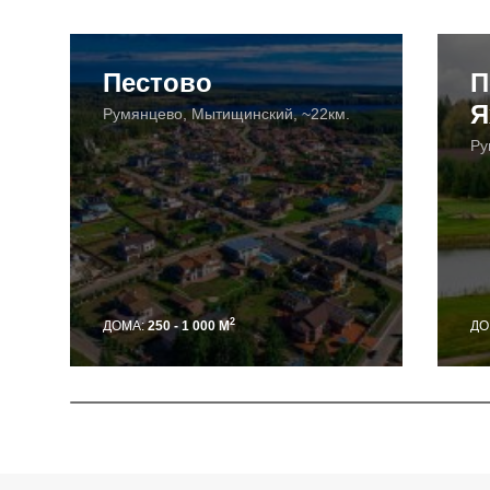
Пестово
П
Я
Румянцево, Мытищинский, ~22км.
Ру
2
ДОМА:
250 - 1 000 М
ДО