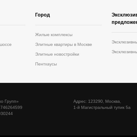
Город
Эксклюзи
предложе
Жилые комплексы
Эксклюзивн
 шоссе
Элитные квартиры в Москве
Эксклюзивн
Элитные новостройки
Пентхаусы
о Групп»
Адрес: 123290, Москва,
7746264599
1-й Магистральный тупик 5а
930244