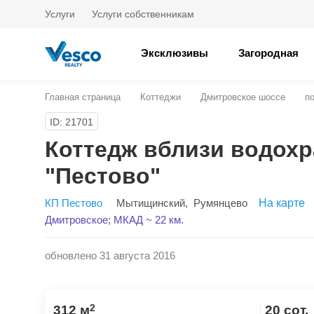
Услуги
Услуги собственникам
Эксклюзивы
Загородная
Главная страница
Коттеджи
Дмитровское шоссе
п
ID: 21701
Коттедж вблизи водох
"Пестово"
КП Пестово
Мытищинский
,
Румянцево
На карте
Дмитровское
;
МКАД ~ 22 км.
обновлено 31 августа 2016
2
312 м
20 сот.