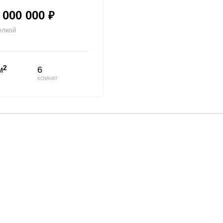
 000 000
₽
елкой
2
м
6
КОМНАТ