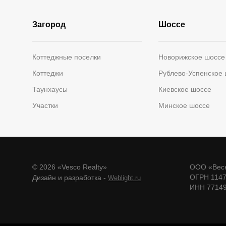
Загород
Шоссе
Коттеджные поселки
Новорижское шоссе
Коттеджи
Рублево-Успенское
Таунхаусы
Киевское шоссе
Участки
Минское шоссе
© 2026 «Vesco Realty»
ООО «Веск
ОГРН 114
Дизайн и разработка -
Weblight.ru
ИНН 7714