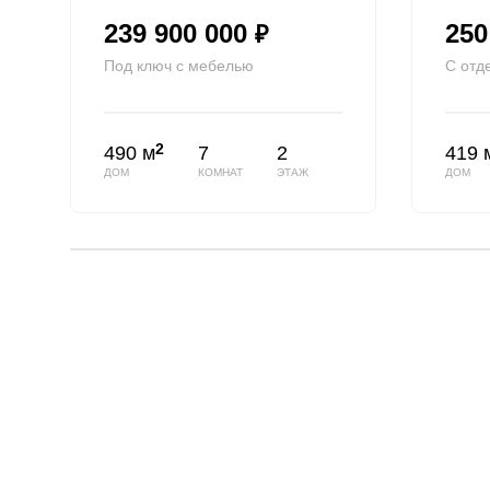
239 900 000
250
₽
Под ключ с мебелью
С отд
2
490 м
7
2
419 
ДОМ
КОМНАТ
ЭТАЖ
ДОМ