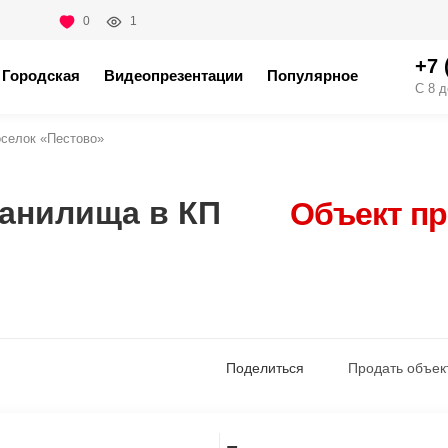
0
1
+7 
Городская
Видеопрезентации
Популярное
С 8 д
оселок «Пестово»
ранилища в КП
Объект п
Поделиться
Продать объек