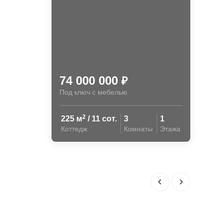
74 000 000
₽
Под ключ с мебелью
2
225 м
/ 11 сот.
3
1
Коттедж
Комнаты
Этажа