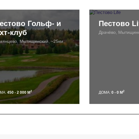
естово Гольф- и
Пестово Li
хт-клуб
Драчёво, Мытищинс
мянцево, Мытищинский, ~25км.
2
2
МА:
450 - 2 000 М
ДОМА:
0 - 0 М