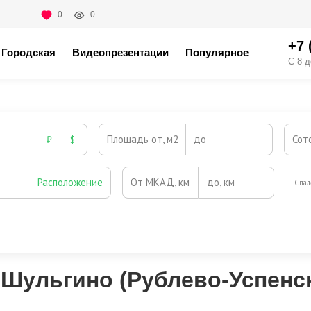
0
0
+7 
Городская
Видеопрезентации
Популярное
С 8 д
Площадь от, м2
до
Сот
₽
$
Расположение
От МКАД, км
до, км
Спал
Охрана
Камин
Есть
Нет
Выезд на платную трассу
 Шульгино (Рублево-Успенс