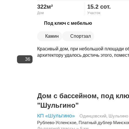
322м²
15.2 сот.
Дом
Участок
Скопировать ссылку
Под ключ с мебелью
Камин
Спортзал
Красивый дом, при небольшой площади о
архитектору удалось достичь этого, помест
36
Дом с бассейном, под клю
"Шульгино"
КП «Шульгино»
Одинцовский
,
Шульгино
Рублево-Успенское
,
Платный дублер Минско
До платной трассы ~ 5 км.