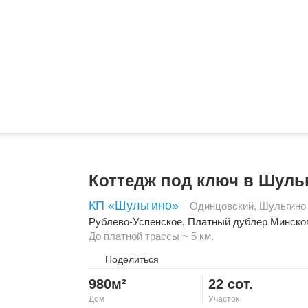
Коттедж под ключ в Шуль
КП «Шульгино»
Одинцовский
,
Шульгино
Рублево-Успенское
,
Платный дублер Минско
До платной трассы ~ 5 км.
Поделиться
980м²
22 сот.
Дом
Участок