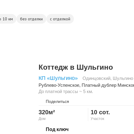
о 10 км
без отделки
с отделкой
Коттедж в Шульгино
КП «Шульгино»
Одинцовский
,
Шульгино
Рублево-Успенское
,
Платный дублер Минско
До платной трассы ~ 5 км.
Поделиться
320м²
10 сот.
Дом
Участок
Скопировать ссылку
Под ключ