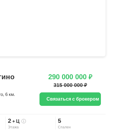
гино
290 000 000
₽
315 000 000
₽
го
, 6 км.
Связаться с брокером
2
5
+ Ц
ⓘ
Этажа
Спален