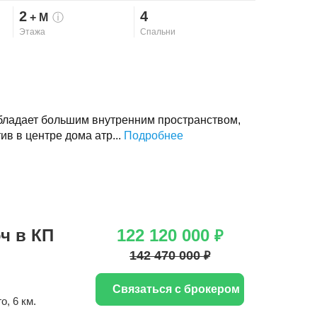
2
4
+ М
ⓘ
Этажа
Спальни
бладает большим внутренним пространством,
ив в центре дома атр...
Подробнее
ч в КП
122 120 000
₽
142 470 000
₽
Связаться с брокером
го
, 6 км.