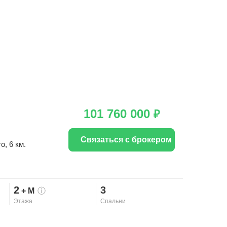
101 760 000
₽
Связаться с брокером
го
, 6 км.
2
3
+ М
ⓘ
Этажа
Спальни