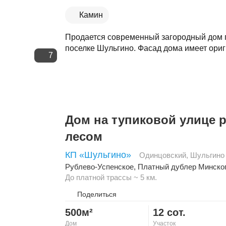
Камин
Продается современный загородный дом пл
поселке Шульгино. Фасад дома имеет ориг
7
Дом на тупиковой улице 
лесом
КП «Шульгино»
Одинцовский
,
Шульгино
Рублево-Успенское
,
Платный дублер Минско
До платной трассы ~ 5 км.
Поделиться
500м²
12 сот.
Дом
Участок