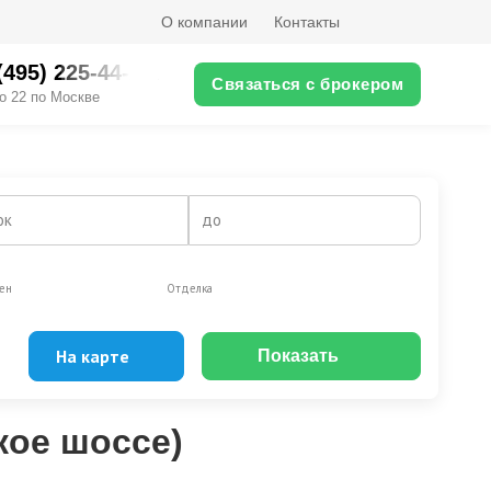
О компании
Контакты
(495) 225-44-XX
Связаться с брокером
о 22 по Москве
ок
до
ен
Отделка
На карте
Показать
Эксклюзивы
Видео-обзор
кое шоссе)