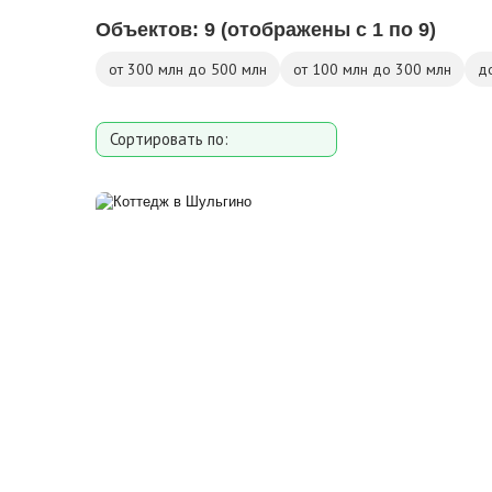
Объектов:
9
(отображены с 1 по 9)
от 300 млн до 500 млн
от 100 млн до 300 млн
д
Сортировать по:
Площади
Площади участка
Расстоянию от МКАД
Дате добавления
Цене