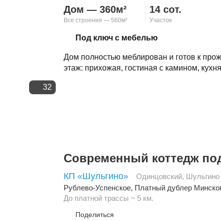
Дом — 360м²
14 сот.
Все строения — 560м²
Участок
Скопировать ссылку
Под ключ с мебелью
Дом полностью меблирован и готов к прож
этаж: прихожая, гостиная с камином, кухня
32
Современный коттедж по
КП «Шульгино»
Одинцовский
,
Шульгино
Рублево-Успенское
,
Платный дублер Минско
До платной трассы ~ 5 км.
Поделиться