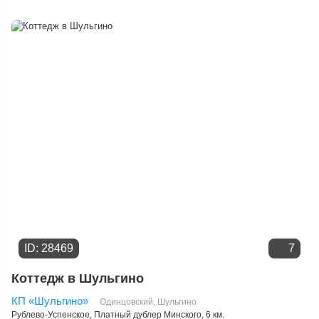
Расстоянию от МКАД
Дате добавления
Цене
ID: 28469
7
Коттедж в Шульгино
КП «Шульгино»
Одинцовский
,
Шульгино
Рублево-Успенское
,
Платный дублер Минского
, 6 км.