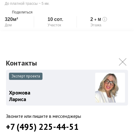
До платной трассы ~ 5 км.
Поделиться
320м²
10 сот.
2
ⓘ
+ М
Дом
Участок
Этажа
Под ключ
Скопировать ссылку
Камин
Продается современный загородный дом площадью 320 кв.м.
на участке 10 соток, в поселке Шульгино. Фасад дома имеет
оригинальное и стильное и...
Подробнее
101 760 000
₽
Эксперт проекта
Хромова
Связаться с брокером
Лариса
Звоните или пишите в мессенджеры
+7 (495) 225-44-51