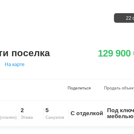
22 
ти поселка
129 900
На карте
Поделиться
Продать объек
2
5
Под ключ
С отделкой
Скопировать ссылку
мебелью
(спален)
Этажа
Санузлов