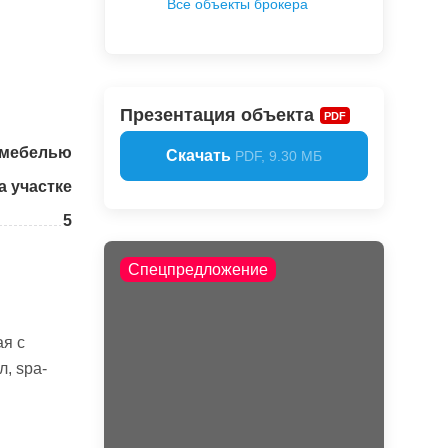
Все объекты брокера
Презентация объекта
PDF
 мебелью
Скачать
PDF, 9.30 МБ
а участке
5
Спецпредложение
ая с
л, spa-