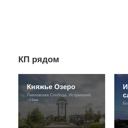
КП рядом
Княжье Озеро
И
с
Павловская Слобода, Истринский,
~24км.
Бо