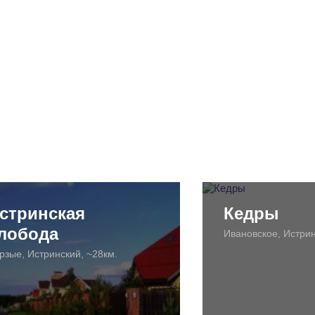
стринская
Кедры
лобода
Ивановское, Истрин
рзые, Истринский, ~28км.