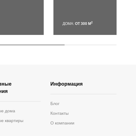
2
ДОМА:
ОТ 300 М
вные
Информация
ния
Блог
ые дома
Контакты
ые квартиры
О компании