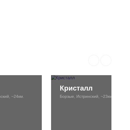
Кристалл
ский, ~24км.
Борзые, Истринский, ~23км.