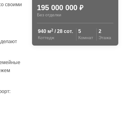
 со своими
195 000 000
₽
Без отделки
2
940 м
/ 28 сот.
5
2
Коттедж
Комнат
Этажа
 делают
 семейные
вежем
форт: