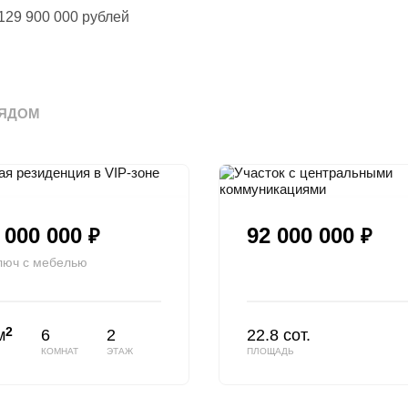
129 900 000
рублей
ЯДОМ
 000 000
92 000 000
₽
₽
люч с мебелью
2
м
6
2
22.8 сот.
КОМНАТ
ЭТАЖ
ПЛОЩАДЬ