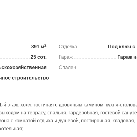
2
391 м
Отделка
Под ключ с
25 сот.
Гараж
Гараж н
ьскохозяйственная
Спален
чное строительство
1-й этаж: холл, гостиная с дровяным камином, кухня-столов
выходом на террасу, спальня, гардеробная, гостевой санузе
зона с комнатой отдыха и душевой, постирочная, кладовая,
котельная;