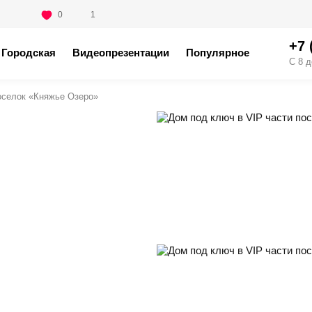
0
1
+7 
Городская
Видеопрезентации
Популярное
С 8 д
оселок «Княжье Озеро»