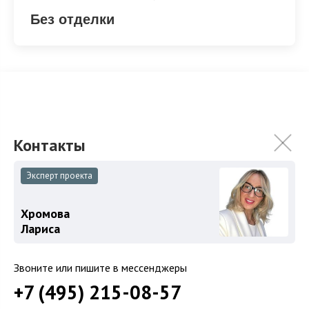
Без отделки
Без отделки
Эксперт проекта
ХАРАКТЕРИСТИКИ
КОММУНИКАЦИИ
Хромова
2
Площадь
350 м
Лариса
Площадь участка
21 сот.
Категория земель
Земли поселений
Звоните или пишите в мессенджеры
Использование
ИЖС
+7 (495) 215-08-57