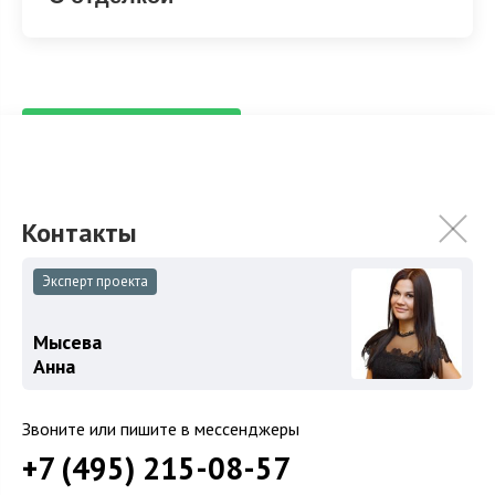
ХАРАКТЕРИСТИКИ
КОММУНИКАЦИИ
2
Площадь
600 м
Площадь участка
52 сот.
Спален
3
Эксперт проекта
Мысева
Анна
Особенности
Описание объекта
Звоните или пишите в мессенджеры
+7 (495) 215-08-57
На первом этаже располагается потрясающая