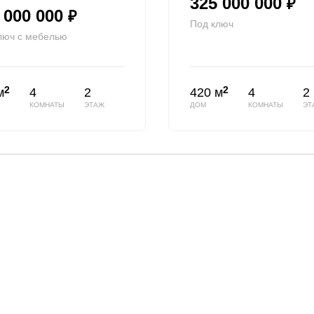
325 000 000
₽
 000 000
₽
Под ключ
люч с мебелью
2
2
м
4
2
420 м
4
2
КОМНАТЫ
ЭТАЖ
ДОМ
КОМНАТЫ
ЭТ