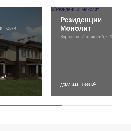
Резиденции
Монолит
й, ~20км.
Воронино, Истринский, ~23км.
2
2 М
2
ДОМА:
333 - 1 000 М