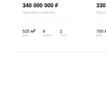
340 000 000
330
₽
Под ключ с мебелью
Под к
2
525 м
6
2
700 
ДОМ
КОМНАТ
ЭТАЖ
ДОМ