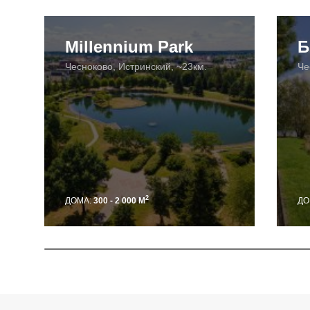
Millennium Park
Б
Чесноково, Истринский, ~23км.
Че
2
ДОМА:
300 - 2 000 М
ДО