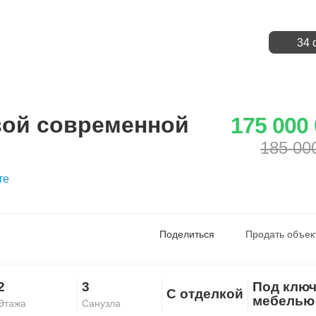
34 
вой современной
175 000
185 00
те
Поделиться
Продать объек
2
3
Под ключ
С отделкой
Скопировать ссылку
мебелью
Этажа
Санузла