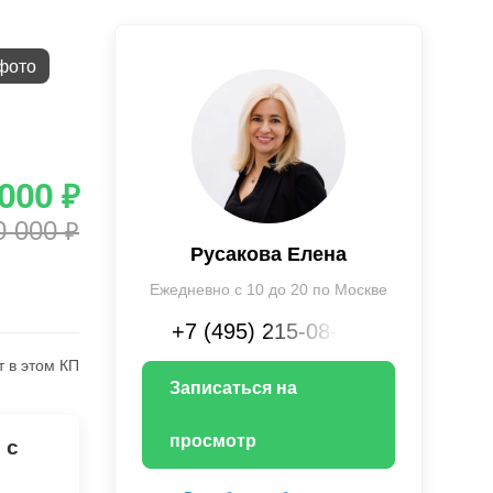
фото
 000
₽
0 000
₽
Русакова Елена
Ежедневно с 10 до 20 по Москве
+7 (495) 215-08-XX
т в этом КП
Записаться на
просмотр
 с