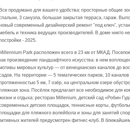
Все продумано для вашего удобства: просторные общие зон
спальни, 3 санузла, большая закрытая терраса, гараж. Вып
новый современный дизайнерский ремонт "под ключ", уста
мебель и техника ведущих производителей. В доме никто не
постройки - 2025.
Millennium Park расположен всего в 23 км от МКАД. Поселок
как произведение ландшафтного искусства: в нем воплоще
мотивы мировых культур — от венецианских каналов до во
садов. На территории — 5 тематических парков, 10 каналов
протяженностью 5 км, 7 озёр, на центральном озере обустр
пляжная зона. Посёлок предлагает все необходимое для к
жизни и отдыха: ресторан Millenium, детский сад «Робин Гуд»
современных детских площадок, теннисные корты, футболь
площадки для пляжного волейбола и зоны для занятий спор
активных жителей предусмотрен фитнес-клуб. В ближайше