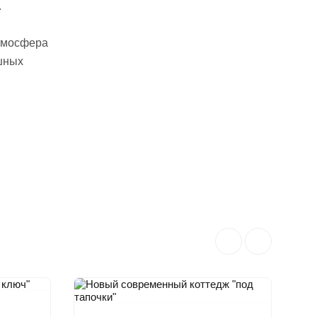
.
атмосфера
шных