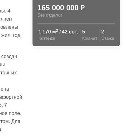
165 000 000
₽
ы, 4
Без отделки
олнен
новлены
2
1 170 м
/ 42 сот.
5
2
 жил, год
Коттедж
Комнат
Этажа
 создан
ны
сточных
оена
омфортной
, 7
ное поле,
том. Для
м