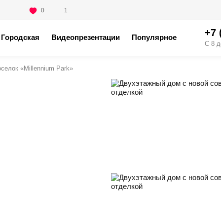
0
1
+7 
Городская
Видеопрезентации
Популярное
С 8 д
оселок «Millennium Park»