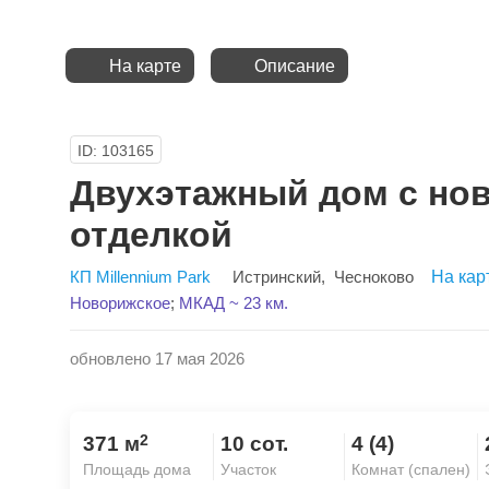
На карте
Описание
ID: 103165
Двухэтажный дом с но
отделкой
КП Millennium Park
Истринский
,
Чесноково
На кар
Новорижское
;
МКАД ~ 23 км.
обновлено 17 мая 2026
2
371 м
10 сот.
4 (4)
Площадь дома
Участок
Комнат (спален)