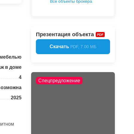
Все объекты брокера
Презентация объекта
PDF
Скачать
PDF, 7.00 МБ
 мебелью
аж в доме
4
Спецпредложение
Возможна
2025
литном