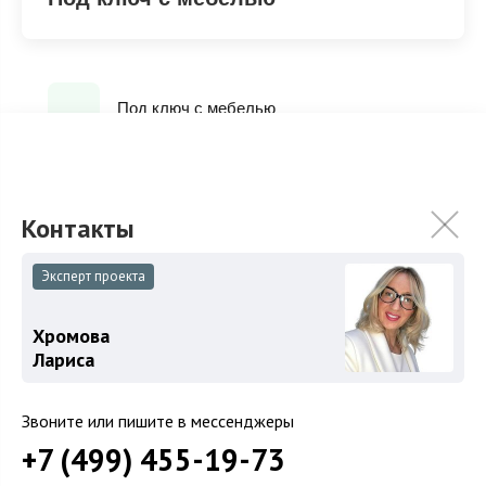
Под ключ с мебелью
ХАРАКТЕРИСТИКИ
КОММУНИКАЦИИ
Эксперт проекта
2
Площадь
580 м
Хромова
Площадь участка
30 сот.
Лариса
Категория земель
Земли поселений
Использование
ИЖС
Звоните или пишите в мессенджеры
+7 (499) 455-19-73
Отделка
Под ключ с мебелью