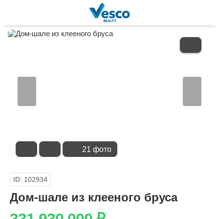
В
ИЗБРАННОЕ
21 фото
ID: 102934
Дом-шале из клееного бруса
331 930 000
₽