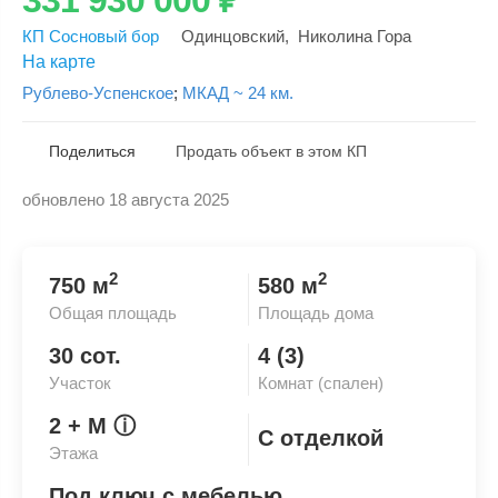
КП Сосновый бор
Одинцовский
,
Николина Гора
На карте
Рублево-Успенское
;
МКАД ~ 24 км.
Поделиться
Продать объект в этом КП
обновлено 18 августа 2025
Скопировать ссылку
2
2
750 м
580 м
Общая площадь
Площадь дома
30 сот.
4 (3)
Участок
Комнат (спален)
2
+ М
ⓘ
С отделкой
Этажа
Под ключ с мебелью