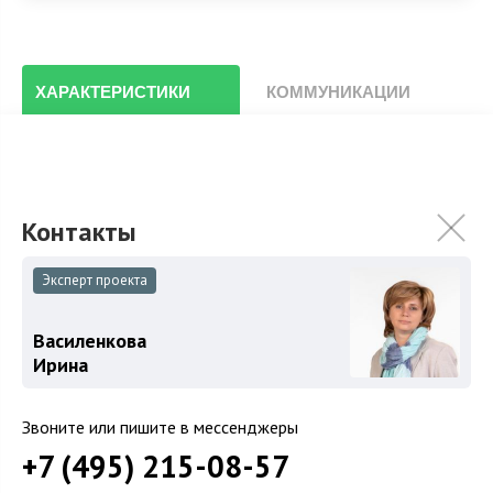
ХАРАКТЕРИСТИКИ
КОММУНИКАЦИИ
2
Площадь
600 м
Площадь участка
30 сот.
Категория земель
Земли поселений
Использование
ИЖС
Эксперт проекта
Гараж
Гараж на участке
Василенкова
Спален
4
Ирина
Уровни
Цоколь
Возможность прописки
Возможна
Звоните или пишите в мессенджеры
+7 (495) 215-08-57