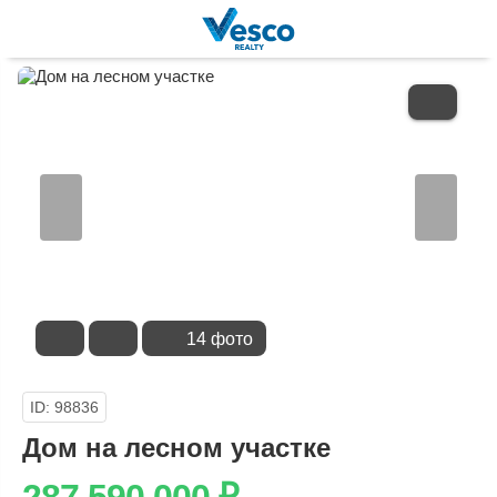
В
ИЗБРАННОЕ
14 фото
ID: 98836
Дом на лесном участке
287 590 000
₽