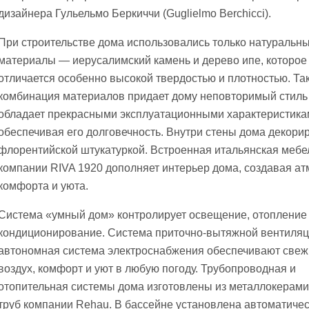
дизайнера Гульельмо Беркиччи (Guglielmo Berchicci).
При строительстве дома использовались только натуральн
материалы — иерусалимский камень и дерево ипе, которое
отличается особенно высокой твердостью и плотностью. Та
комбинация материалов придает дому неповторимый стиль
обладает прекрасными эксплуатационными характеристика
обеспечивая его долговечность. Внутри стены дома декор
флорентийской штукатуркой. Встроенная итальянская мебе
компании RIVA 1920 дополняет интерьер дома, создавая а
комфорта и уюта.
Система «умный дом» контролирует освещение, отопление
кондиционирование. Система приточно-вытяжной вентиляц
автономная система электроснабжения обеспечивают свеж
воздух, комфорт и уют в любую погоду. Трубопроводная и
отопительная системы дома изготовлены из металлокерами
труб компании Rehau. В бассейне установлена автоматиче