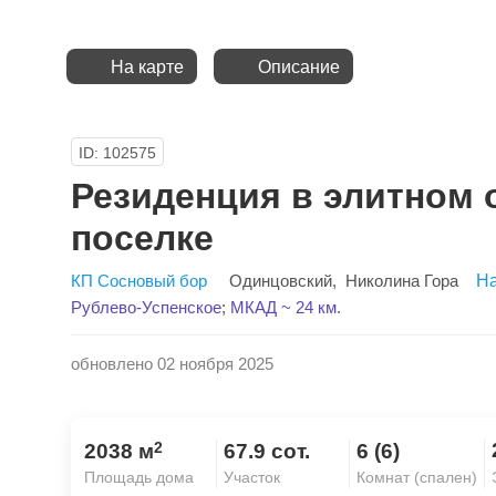
На карте
Описание
ID: 102575
Резиденция в элитном
поселке
КП Сосновый бор
Одинцовский
,
Николина Гора
На
Рублево-Успенское
;
МКАД ~ 24 км.
обновлено 02 ноября 2025
2
2038 м
67.9 сот.
6 (6)
Площадь дома
Участок
Комнат (спален)