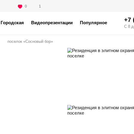
0
1
+7 
Городская
Видеопрезентации
Популярное
С 8 д
поселок «Сосновый бор»