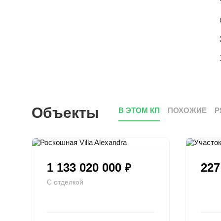
Объекты
В ЭТОМ КП
ПОХОЖИЕ
Р
1 133 020 000
227
₽
С отделкой