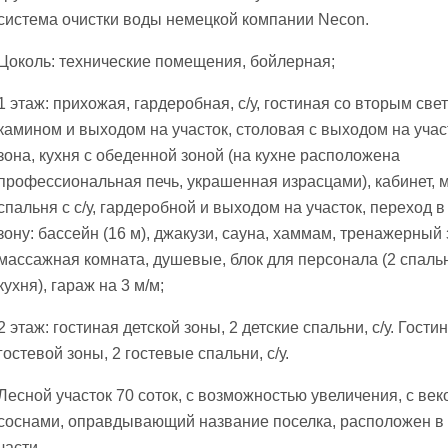
система очистки воды немецкой компании Necon.
Цоколь: технические помещения, бойлерная;
1 этаж: прихожая, гардеробная, с/у, гостиная со вторым све
камином и выходом на участок, столовая с выходом на учас
зона, кухня с обеденной зоной (на кухне расположена
профессиональная печь, украшенная израсцами), кабинет, 
спальня с с/у, гардеробной и выходом на участок, переход 
зону: бассейн (16 м), джакузи, сауна, хаммам, тренажерный 
массажная комната, душевые, блок для персонала (2 спальни
кухня), гараж на 3 м/м;
2 этаж: гостиная детской зоны, 2 детские спальни, с/у. Гости
гостевой зоны, 2 гостевые спальни, с/у.
Лесной участок 70 соток, с возможностью увеличения, с ве
соснами, оправдывающий название поселка, расположен в
части.