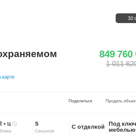
30 
 охраняемом
849 760
1 011 62
 карте
Поделиться
Продать объек
2
5
Под ключ
+ Ц
ⓘ
С отделкой
Скопировать ссылку
мебелью
Санузлов
Этажа