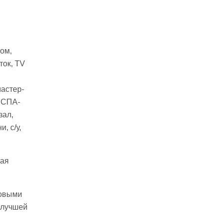
том,
ток, TV
мастер-
в СПА-
зал,
, с/у,
ная
ковыми
 лучшей