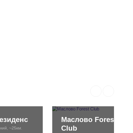
езиденс
Маслово Forest
Club
кий, ~25км.