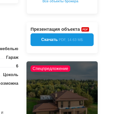
Все объекты брокера
Презентация объекта
PDF
Скачать
PDF, 14.63 МБ
 мебелью
Гараж
6
Спецпредложение
Цоколь
Возможна
 и