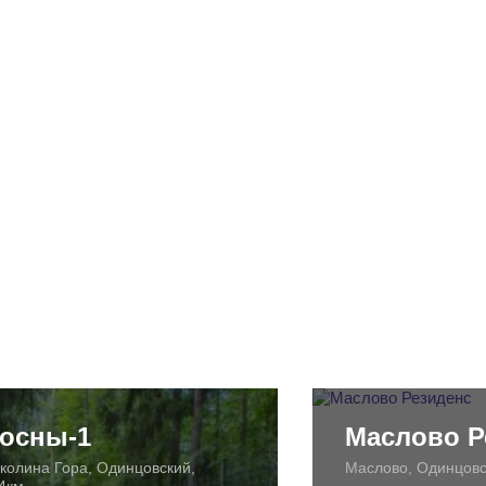
осны-1
Маслово Р
колина Гора, Одинцовский,
Маслово, Одинцовс