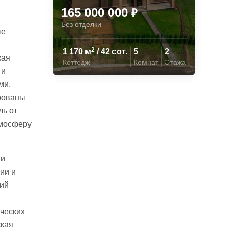
165 000 000
₽
Без отделки
ые
2
1 170 м
/ 42 сот.
5
2
кая
Коттедж
Комнат
Этажа
 и
ми,
ированы
ль от
тмосферу
 и
ии и
ий
ческих
ская