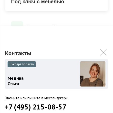
Под ключ с мебелью
Под ключ с мебелью
ХАРАКТЕРИСТИКИ
КОММУНИКАЦИИ
Эксперт проекта
2
Площадь
300 м
Медина
Площадь участка
10 сот.
Ольга
Категория земель
Сельскохозяйственная
Звоните или пишите в мессенджеры
Использование
Под дачное строительство
+7 (495) 215-08-57
Отделка
Под ключ с мебелью