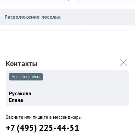
Расположение поселка
Новорижское
, ~ 23 км.
Шоссе:
Истринский
,
Падиково
Район:
Характеристики поселка
Эксперт проекта
236
Количество домов:
53 га
Общая площадь поселка:
Русакова
Елена
2013
Год постройки:
Под дачное строительство
Использование:
Звоните или пишите в мессенджеры
+7 (495) 225-44-51
бизнес
для постоянного проживания
Кирпич