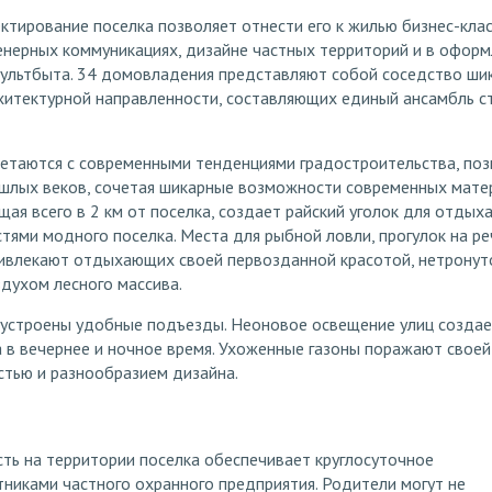
тирование поселка позволяет отнести его к жилью бизнес-клас
енерных коммуникациях, дизайне частных территорий и в офор
цкультбыта. 34 домовладения представляют собой соседство ши
хитектурной направленности, составляющих единый ансамбль с
четаются с современными тенденциями градостроительства, по
ошлых веков, сочетая шикарные возможности современных мате
ая всего в 2 км от поселка, создает райский уголок для отдыха
остями модного поселка. Места для рыбной ловли, прогулок на р
ривлекают отдыхающих своей первозданной красотой, нетронут
духом лесного массива.
бустроены удобные подъезды. Неоновое освещение улиц созда
а в вечернее и ночное время. Ухоженные газоны поражают своей
стью и разнообразием дизайна.
ть на территории поселка обеспечивает круглосуточное
никами частного охранного предприятия. Родители могут не