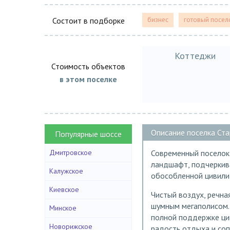
Состоит в подборке
бизнес
готовый посел
Коттеджи
Стоимость объектов
в этом поселке
Описание поселка Ста
Популярные шоссе
Дмитровское
Современный поселок
ландшафт, подчеркив
Калужское
обособленной цивили
Киевское
Чистый воздух, речна
шумным мегаполисом. 
Минское
полной поддержке цив
Новорижское
радость отдыха и соп