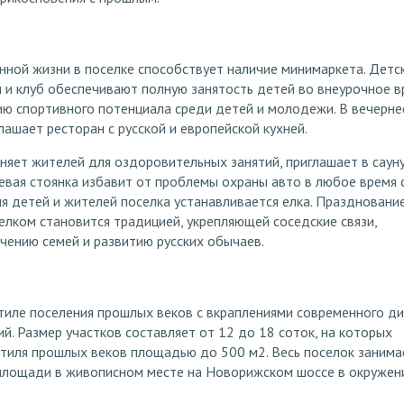
ной жизни в поселке способствует наличие минимаркета. Детс
и клуб обеспечивают полную занятость детей во внеурочное в
ю спортивного потенциала среди детей и молодежи. В вечерне
лашает ресторан с русской и европейской кухней.
яет жителей для оздоровительных занятий, приглашает в сауну
тевая стоянка избавит от проблемы охраны авто в любое время с
я детей и жителей поселка устанавливается елка. Праздновани
елком становится традицией, укрепляющей соседские связи,
чению семей и развитию русских обычаев.
тиле поселения прошлых веков с вкраплениями современного ди
й. Размер участков составляет от 12 до 18 соток, на которых
тиля прошлых веков площадью до 500 м2. Весь поселок занимае
 площади в живописном месте на Новорижском шоссе в окружен