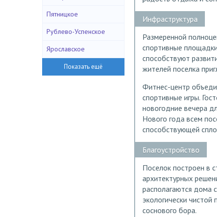
Пятницкое
Инфраструктура
Рублево-Успенское
Размеренной полноцен
спортивные площадки 
Ярославское
способствуют развити
жителей поселка приг
Фитнес-центр объедин
спортивные игры. Гос
новогодние вечера дл
Нового года всем пос
способствующей спло
Благоустройство
Поселок построен в с
архитектурных решени
располагаются дома с
экологически чистой
соснового бора.