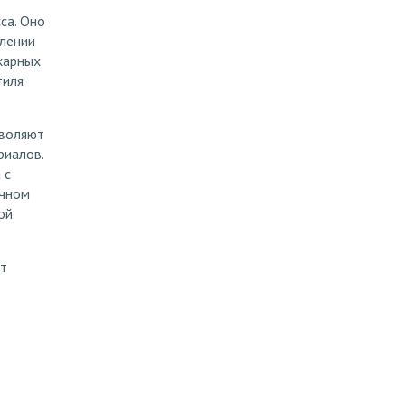
са. Оно
млении
карных
тиля
зволяют
риалов.
 с
ечном
ой
ет