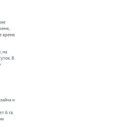
кие
ремя,
е время
, на
уток. В
е
зайна и
т 6 га
ии