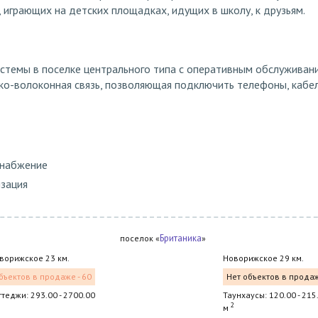
, играющих на детских площадках, идущих в школу, к друзьям.
темы в поселке центрального типа с оперативным обслуживани
ко-волоконная связь, позволяющая подключить телефоны, кабе
снабжение
изация
Британика
поселок «
»
ворижское 23 км.
Новорижское 29 км.
бъектов в продаже - 60
Нет объектов в прода
ттеджи: 293.00 - 2700.00
Таунхаусы: 120.00 - 215
2
м