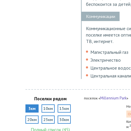
беспокоится за детей
Коммуникации
Коммуникационные сис
поселке имеется опти
ТВ, интернет.
Магистральный газ
Электричество
Центральное водо
Центральная канал
Поселки рядом
Millennium Park
поселок «
»
Но
5км
10км
15км
О
20км
25км
30км
Ко
2
м
Полный список (45)