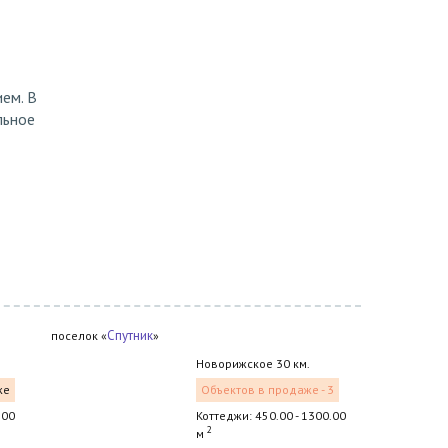
ем. В
льное
Спутник
поселок «
»
Новорижское 30 км.
же
Объектов в продаже - 3
.00
Коттеджи: 450.00 - 1300.00
2
м