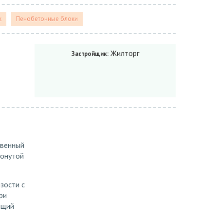
к
Пенобетонные блоки
Жилторг
Застройщик:
твенный
ронутой
зости с
ри
ющий