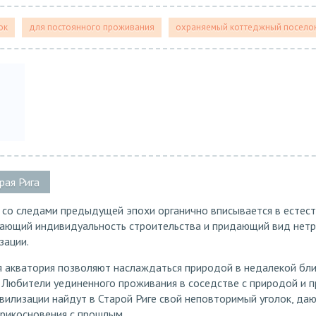
ок
для постоянного проживания
охраняемый коттеджный посело
рая Рига
 со следами предыдущей эпохи органично вписывается в естес
ающий индивидуальность строительства и придающий вид нет
зации.
я акватория позволяют наслаждаться природой в недалекой бли
Любители уединенного проживания в соседстве с природой и п
илизации найдут в Старой Риге свой неповторимый уголок, да
рикосновения с прошлым.