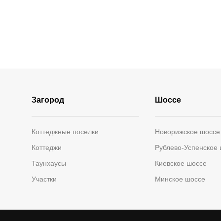
Загород
Шоссе
Коттеджные поселки
Новорижское шоссе
Коттеджи
Рублево-Успенское
Таунхаусы
Киевское шоссе
Участки
Минское шоссе