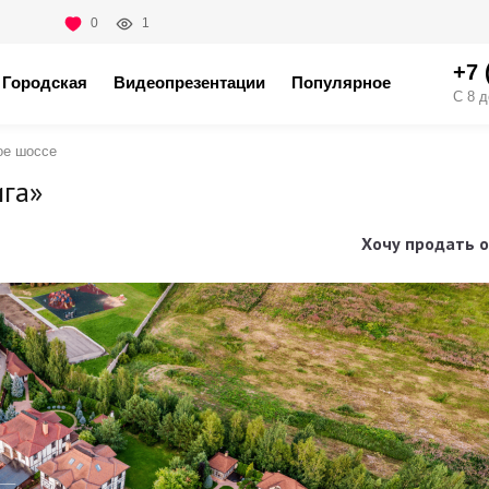
0
1
+7 
Городская
Видеопрезентации
Популярное
С 8 д
ое шоссе
ига»
Хочу продать о