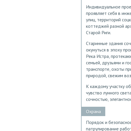
Индивидуальное проек
проявляет себя в инж
улиц, территорий со
коттеджей разной ар
Старой Риги.
Старинные здания со
окунуться в эпоху пр
Река Истра, протекающ
семьей, друзьями и г
транспорте, охоты п
природой, свежим воз
К каждому участку о
чувство лунного свет
сочностью, элегантно
Охрана
Порядок и безопаснос
патрулирование работ