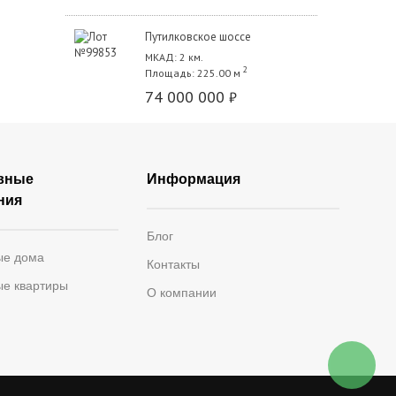
Путилковское шоссе
МКАД: 2 км.
2
Площадь: 225.00 м
74 000 000
₽
вные
Информация
ния
Блог
ые дома
Контакты
ые квартиры
О компании