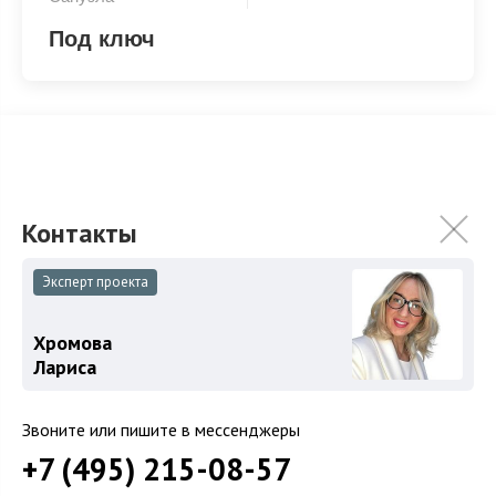
Под ключ
Под ключ
Эксперт проекта
ХАРАКТЕРИСТИКИ
КОММУНИКАЦИИ
Хромова
2
Площадь
540 м
Лариса
Площадь участка
19.5 сот.
Категория земель
Земли поселений
Звоните или пишите в мессенджеры
+7 (495) 215-08-57
Использование
Под дачное строительство