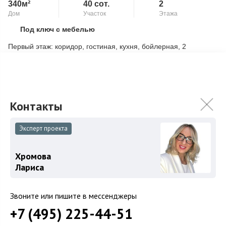
340м²
40 сот.
2
Дом
Участок
Этажа
Под ключ с мебелью
Скопировать ссылку
Первый этаж: коридор, гостиная, кухня, бойлерная, 2
изолированные комнаты (одна использовалась как детская
игровая, вторая как комната отдых...
Подробнее
125 000 000
₽
Связаться с брокером
Эксперт проекта
Хромова
Загород
Лариса
Коттеджные поселки
Звоните или пишите в мессенджеры
Коттеджи
+7 (495) 225-44-51
Таунхаусы