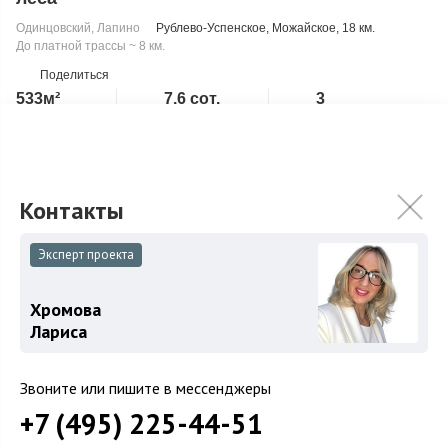
Одинцовский
,
Лапино
Рублево-Успенское
,
Можайское
, 18 км.
До платной трассы ~ 8 км.
Поделиться
533м²
7.6 сот.
3
Дом
Участок
Этажа
Под ключ с мебелью
Скопировать ссылку
Второй свет
Камин
Таунхаус расположен на первой линии от леса: из окон
открывается прекрасный вид на лесной массив, что создаёт
Эксперт проекта
особую атмосферу уединения и г...
Подробнее
179 000 000
₽
Хромова
Лариса
Связаться с брокером
Звоните или пишите в мессенджеры
+7 (495) 225-44-51