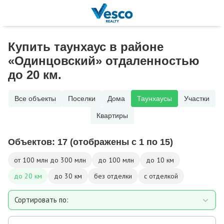
Купить таунхаус в районе
«Одинцовский» отдаленностью
до 20 км.
Все объекты
Поселки
Дома
Таунхаусы
Участки
Квартиры
Объектов:
17
(отображены с 1 по 15)
от 100 млн до 300 млн
до 100 млн
до 10 км
до 20 км
до 30 км
без отделки
с отделкой
Сортировать по:
Площади