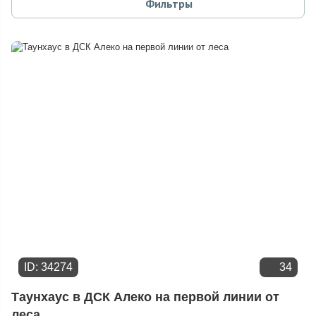
Фильтры
Площади участка
Расстоянию от МКАД
Дате добавления
Цене
ID: 34274
34
Таунхаус в ДСК Алеко на первой линии от
леса