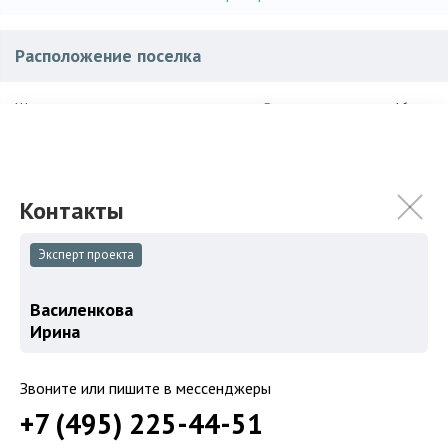
Расположение поселка
Волоколамское
, ~ 46 км.
Шоссе:
Истринский
,
Сокольники
Район:
Новорижское
Доп. шоссе:
Характеристики поселка
Эксперт проекта
71
Количество домов:
Василенкова
Ирина
Уточняйте
Общая площадь поселка:
2023
Год постройки:
Звоните или пишите в мессенджеры
+7 (495) 225-44-51
Под ЛПХ
Использование: