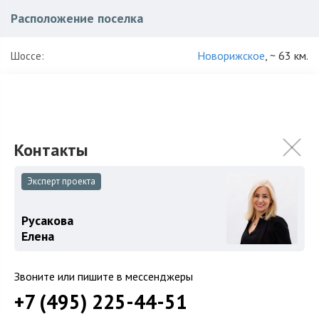
Расположение поселка
Новорижское
, ~ 63 км.
Шоссе:
Истринский
,
Лыщево
Район:
Характеристики поселка
166
Количество домов:
Эксперт проекта
16 га
Общая площадь поселка:
Русакова
2013
Год постройки:
Елена
ИЖС
Использование:
Звоните или пишите в мессенджеры
Большая вода
для постоянного проживания
+7 (495) 225-44-51
охраняемый коттеджный поселок
рядом с водохранилищем