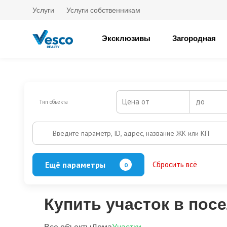
Услуги
Услуги собственникам
Эксклюзивы
Загородная
Цена от
до
Тип объекта
Введите параметр, ID, адрес, название ЖК или КП
Ещё параметры
Сбросить всё
0
Охрана
Есть
Нет
Выезд на платную трассу
Купить участок в пос