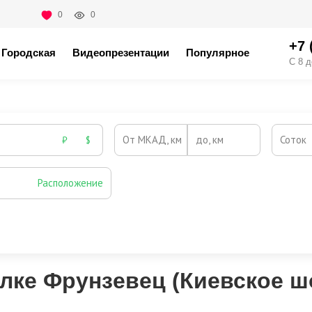
0
0
+7 
Городская
Видеопрезентации
Популярное
С 8 д
От МКАД, км
до, км
Соток
₽
$
Расположение
Эксклюзивы
Видео-обзор
елке Фрунзевец (Киевское ш