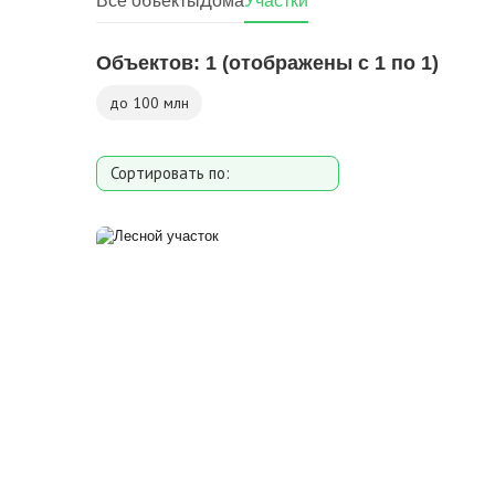
Все объекты
Дома
Участки
Объектов:
1
(отображены с 1 по 1)
до 100 млн
Сортировать по:
Площади участка
Расстоянию от МКАД
Дате добавления
Цене