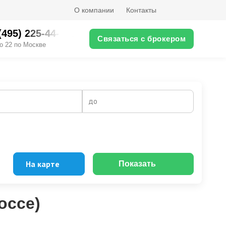
О компании
Контакты
(495) 225-44-XX
Связаться с брокером
о 22 по Москве
до
На карте
Показать
оссе)