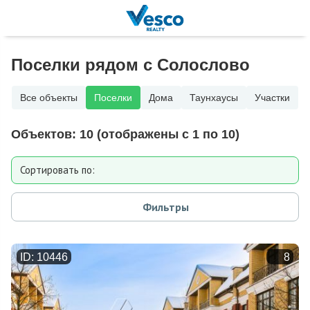
Поселки рядом с Солослово
Все объекты
Поселки
Дома
Таунхаусы
Участки
Объектов:
10
(отображены с 1 по 10)
Сортировать по:
Расстоянию от МКАД
Фильтры
Дате добавления
ID: 10446
8