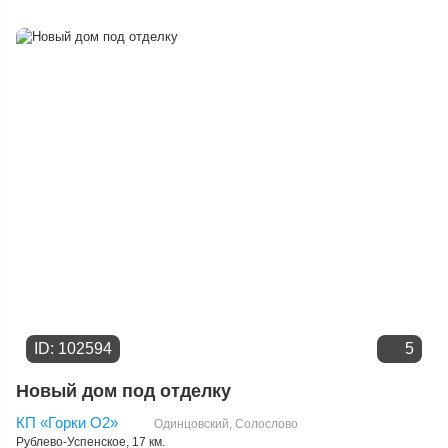
Расстоянию от МКАД
Дате добавления
Цене
ID: 102594
5
Новый дом под отделку
КП «Горки О2»
Одинцовский
,
Солослово
Рублево-Успенское
, 17 км.