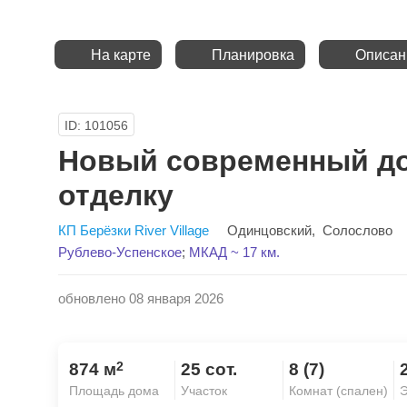
На карте
Планировка
Описан
ID: 101056
Новый современный до
отделку
КП Берёзки River Village
Одинцовский
,
Солослово
Рублево-Успенское
;
МКАД ~ 17 км.
обновлено 08 января 2026
2
874 м
25 сот.
8 (7)
Площадь дома
Участок
Комнат (спален)
Э