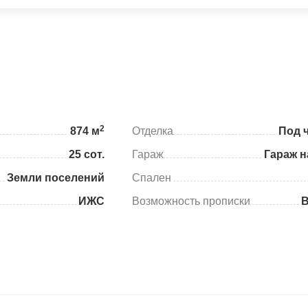
2
874 м
Отделка
Под 
25 сот.
Гараж
Гараж н
Земли поселений
Спален
ИЖС
Возможность прописки