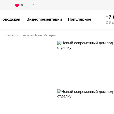
0
1
+7 
Городская
Видеопрезентации
Популярное
С 8 д
поселок «Берёзки River Village»