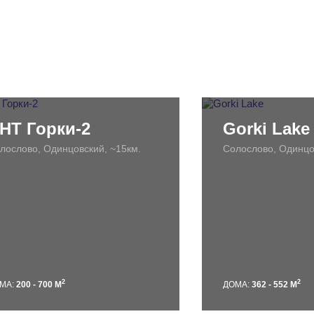
НТ Горки-2
Gorki Lake
лослово, Одинцовский, ~15км.
Солослово, Одинцо
2
2
МА:
200 - 700 М
ДОМА:
362 - 552 М