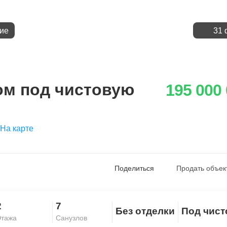
ие
31 
м под чистовую
195 000
На карте
Поделиться
Продать объек
2
7
Без отделки
Под чис
Скопировать ссылку
тажа
Санузлов