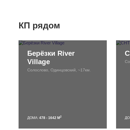
КП рядом
Берёзки River
С
Village
Со
Солослово, Одинцовский, ~17км.
2
ДОМА:
478 - 1642 М
ДО