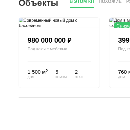
Объекты
В ЭТОМ КП
ПОХОЖИЕ
Р
Сниже
980 000 000
399
₽
Под ключ с мебелью
Под к
2
1 500 м
5
2
760 
ДОМ
КОМНАТ
ЭТАЖ
ДОМ