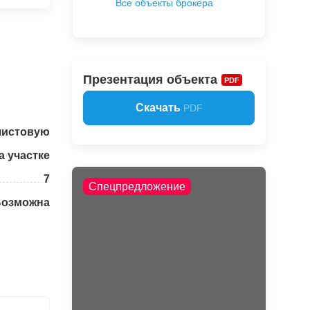
Все объекты брокера
Презентация объекта
PDF
Скачать
PDF
чистовую
а участке
7
Спецпредложение
Возможна