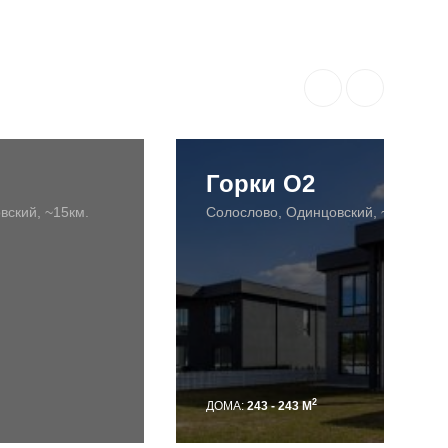
Горки О2
вский, ~15км.
Солослово, Одинцовский, ~17км.
2
ДОМА:
243 - 243 М