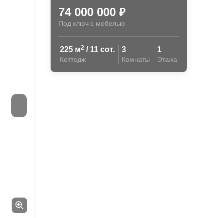
74 000 000
₽
Под ключ с мебелью
2
225 м
/ 11 сот.
3
1
Коттедж
Комнаты
Этажа