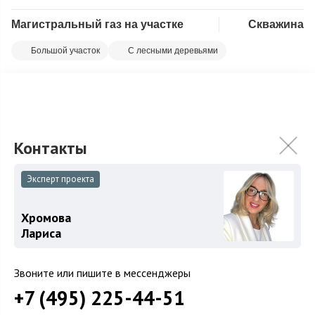
Магистральный газ на участке
Скважина
Скопировать ссылку
Большой участок
С лесными деревьями
Предлагаем на продажу красивый участок в тихой части
Немчиново на второй линии от гольф - поля. На участке
высажено большое количество взрос...
Подробнее
275 000 000
₽
Связаться с брокером
Эксперт проекта
Хромова
Лариса
Загород
Коттеджные поселки
Звоните или пишите в мессенджеры
Коттеджи
+7 (495) 225-44-51
Таунхаусы